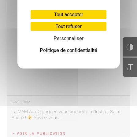
Tout accepter
Tout refuser
Personnaliser
Politique de confidentialité
T
T
6 Août 07:12
La MAM Aux Cigognes vous accueille à l'Institut Saint-
André !
Saviez-vous …
> VOIR LA PUBLICATION