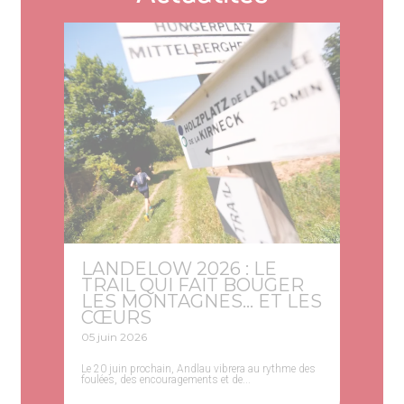
LANDELOW 2026 : LE
TRAIL QUI FAIT BOUGER
LES MONTAGNES… ET LES
CŒURS
05 juin 2026
Le 20 juin prochain, Andlau vibrera au rythme des
foulées, des encouragements et de...