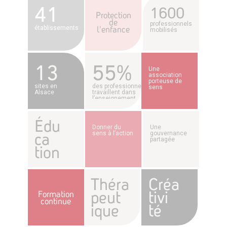
41
1600
Protection
de
professionnels
établissements
l'enfance
mobilisés
13
55%
Une
association
porteuse de
sites en
des professionnels
sens
Alsace
travaillent dans
l’enseignement,
l’éducation et
l’accompagnement
Édu
Donner du
Qualité,
ca
sens à l’action
innovation et
recherche
tion
Théra
Créa
peut
tivi
Formation
continue
ique
té