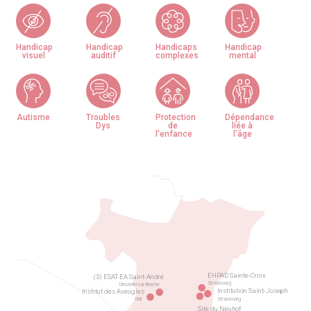
Handicap
Handicap
Handicaps
Handicap
visuel
auditif
complexes
mental
Autisme
Troubles
Protection
Dépendance
Dys
de
liée à
l'enfance
l'âge
EHPAD Sainte-Croix
(3) ESAT-EA Saint-André
Strasbourg
Dinsheim-sur-Bruche
Institution Saint-Joseph
Institut des Aveugles
Strasbourg
Still
Site du Neuhof