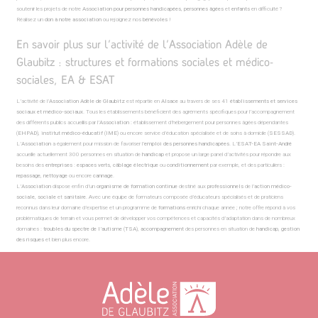
soutenir les projets de notre
Association pour personnes handicapées
,
personnes âgées
et
enfants
en difficulté ?
Réalisez un
don à notre association
ou rejoignez nos
bénévoles
!
En savoir plus sur l’activité de l’Association Adèle de
Glaubitz : structures et formations sociales et médico-
sociales, EA & ESAT
L’activité de l’
Association Adèle de Glaubitz
est répartie en
Alsace
au travers de ses 41
établissements et services
sociaux et médico-sociaux
. Tous les établissements bénéficient des agréments spécifiques pour l’accompagnement
des différents publics accueillis par l’
Association
: établissement d’hébergement pour personnes âgées dépendantes
(
EHPAD
),
institut médico-éducatif
(
IME
) ou encore service d’éducation spécialisée et de soins à domicile (
SESSAD
).
L’
Association
a également pour mission de favoriser l’
emploi des personnes handicapées
. L’
ESAT-EA Saint-André
accueille actuellement 300 personnes en situation de
handicap
et propose un large panel d’activités pour répondre aux
besoins des
entreprises
:
espaces verts
,
câblage électrique
ou
conditionnement
par exemple, et des particuliers :
repassage
,
nettoyage
ou encore
cannage
.
L’
Association
dispose enfin d’un
organisme de formation continue
destiné aux
professionnels
de l’
action médico-
sociale
,
sociale
et
sanitaire
. Avec une équipe de formateurs composée d’éducateurs spécialisés et de praticiens
reconnus dans leur domaine d’expertise et un programme de
formations
enrichi chaque année ; notre offre répond à vos
problématiques de terrain et vous permet de développer vos compétences et capacités d’adaptation dans de nombreux
domaines :
troubles du spectre de l’autisme
(
TSA
),
accompagnement
des personnes en situation de
handicap
,
gestion
des risques
et bien plus encore.