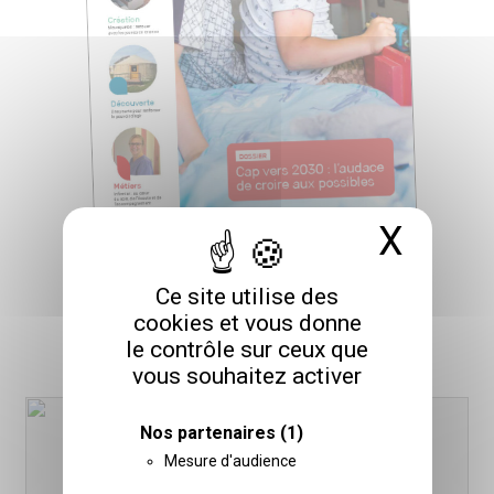
X
Masq
Ce site utilise des
Suivez-nous
cookies et vous donne
le contrôle sur ceux que
Sur les réseaux sociaux
vous souhaitez activer
Nos partenaires
(1)
Mesure d'audience