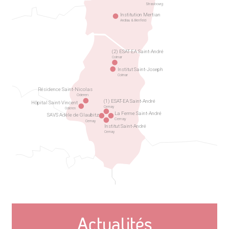
Strasbourg
Institution Mertian
Andlau & Benfeld
(2) ESAT-EA Saint-André
Colmar
Institut Saint-Joseph
Colmar
Résidence Saint-Nicolas
Oderen
(1) ESAT-EA Saint-André
Hôpital Saint-Vincent
Cernay
Oderen
La Ferme Saint-André
SAVS Adèle de Glaubitz
Cernay
Cernay
Institut Saint-André
Cernay
Actualités