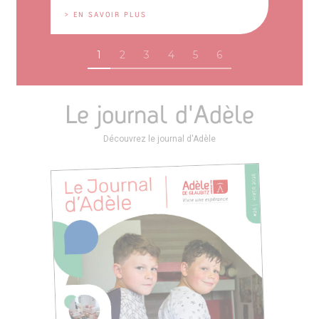
> EN SAVOIR PLUS
1
2
3
4
5
6
Le journal d'Adèle
Découvrez le journal d'Adèle