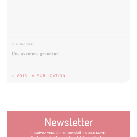
21 Juillet 15:06
𝐔𝐧𝐞 𝐚𝐯𝐞𝐧𝐭𝐮𝐫𝐞 𝐠𝐫𝐚𝐧𝐝𝐞𝐮𝐫 …
> VOIR LA PUBLICATION
Newsletter
Inscrivez-vous à nos newsletters pour suivre