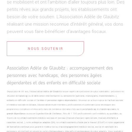
se mobilisent et ont l’ambition d’aller toujours plus loin. Des
petits rêves aux grands projets, les établissements ont
besoin de votre soutien. L’Association Adèle de Glaubitz
réalisant une mission reconnue d’intérêt général, vos dons
peuvent vous faire bénéficier d’avantages fiscaux.
NOUS SOUTENIR
Association Adèle de Glaubitz : accompagnement des
personnes avec handicaps, des personnes âgées
dépendantes et des enfants en difficulté sociale
Depuis plus de 30 ans, l’
Association Adèle de Glaubitz
œuvre auprès des personnes les plus vulnérables : personnes en
situation de
handicap
ou de
déficience intellectuelle
ou
sensorielle
(
autisme
,
malvoyants
,
malentendants
…),
enfants
en difficulté sociale et familiale et
personnes âgées dépendantes
. Devenue un acteur majeur de l’
action sociale
et
médico-sociale
en
Alsace
, l’
Association
réunit membres, professionnels et partenaires pour développer des
programmes complexes et innovants dans de nombreux domaines tels que le
polyhandicap
, les
handicaps rares
, la
grande dépendance
ou encore la
protection de l’enfance
. Près de 1 700 professionnels sont mobilisés au quotidien, au
travers de nos
établissements médico-sociaux et sociaux
(
maison d’accueil spécialisée
,
maison d’enfants à
caractère social
…), notre
entreprise adaptée
(
EA
), nos
établissements d’aide par le travail
(
ESAT
) et notre
organisme
de formation continue
pour garantir le meilleur niveau d’
accompagnement médico-social, social et sanitaire
des
personnes, en mettant en oeuvre les actes thérapeutiques, éducatifs et pédagogiques les plus adaptés. Vous souhaitez