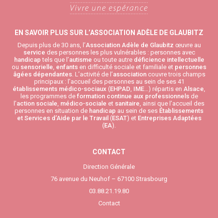
EN SAVOIR PLUS SUR L’ASSOCIATION ADÈLE DE GLAUBITZ
Depuis plus de 30 ans, l’
Association Adèle de Glaubitz
œuvre au
service
des personnes les plus vulnérables : personnes avec
handicap
tels que l’
autisme
ou toute autre
déficience intellectuelle
ou
sensorielle
,
enfants
en difficulté sociale et familiale et
personnes
âgées
dépendantes
. L’activité de l’
association
couvre trois champs
principaux : l’accueil des personnes au sein de ses 41
établissements médico-sociaux
(
EHPAD
,
IME
…) répartis en
Alsace
,
les programmes de
formation continue aux professionnels
de
l’
action sociale
,
médico-sociale
et
sanitaire
, ainsi que l’accueil des
personnes en situation de
handicap
au sein de ses
Établissements
et Services d’Aide par le Travail
(
ESAT
) et
Entreprises Adaptées
(
EA
).
CONTACT
Direction Générale
76 avenue du Neuhof – 67100 Strasbourg
03.88.21.19.80
Contact