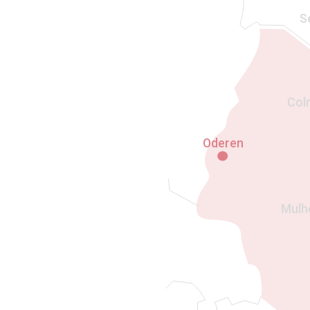
S
Col
Oderen
Mulh