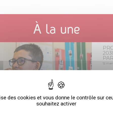
À la une
PRO
203
PAR
12 mar
Ces der
une dém
associa
constit
particip
lise des cookies et vous donne le contrôle sur c
consulta
autourde
souhaitez activer
> EN 