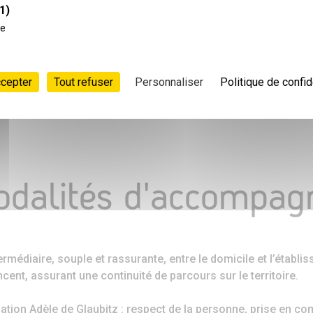
1)
ce
1
2
3
4
5
6
ACTUALITÉS
ccepter
Tout refuser
Personnaliser
Politique de confid
dalités d'accompa
médiaire, souple et rassurante, entre le domicile et l’établi
ent, assurant une continuité de parcours sur le territoire.
ation Adèle de Glaubitz : respect de la personne, prise en co