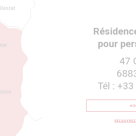
élestat
Résidence
pour pe
mar
47 
688
Tél : +33
ouse
NO
DÉCOUVREZ