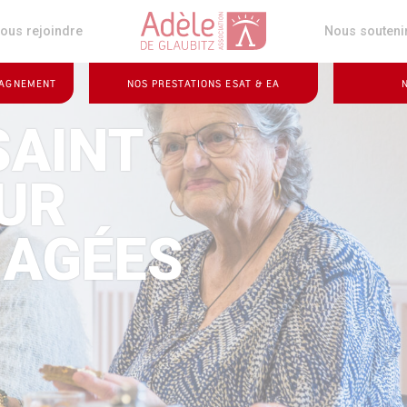
z
ous rejoindre
Nous souteni
PAGNEMENT
NOS PRESTATIONS ESAT & EA
SAINT
UR
 AGÉES