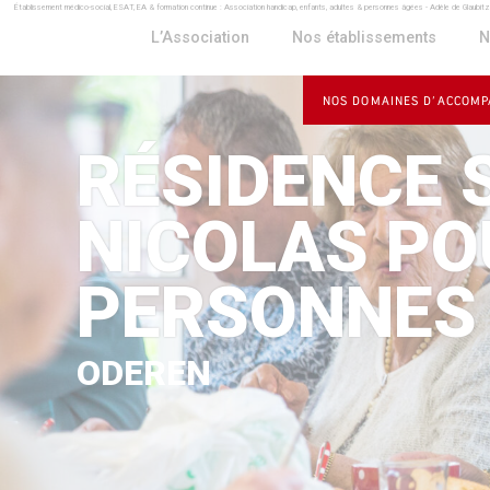
Établissement médico-social, ESAT, EA & formation continue : Association handicap, enfants, adultes & personnes âgées - Adèle de Glaubit
Panneau de gestion des cookies
L’Association
Nos établissements
N
NOS DOMAINES D’ACCOM
RÉSIDENCE 
NICOLAS PO
PERSONNES
ODEREN