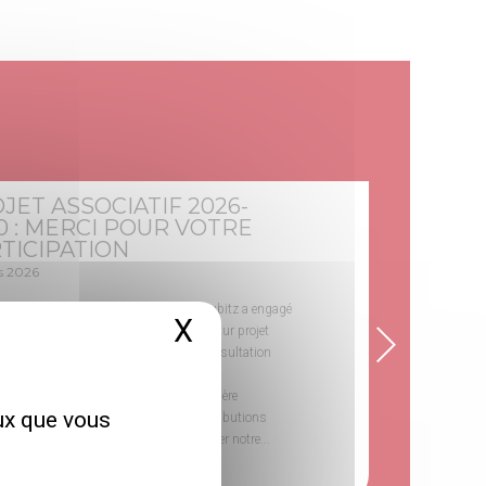
JET ASSOCIATIF 2026-
0 : MERCI POUR VOTRE
TICIPATION
s 2026
niers mois, l’association Adèle de Glaubitz a engagé
X
Masquer le bandeau 
arche importante pour préparer son futur projet
tif pour la période2026-2030. Cette consultation
uaitla deuxième étape de la démarche
ativeengagée par l’association. La première
eux que vous
tion avait permis de recueillir les contributions
s valeurs qui doivent continuer à guider notre...
SAVOIR PLUS