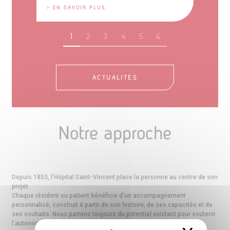
> EN SAVOIR PLUS
1
2
3
4
5
6
ACTUALITÉS
Notre approche
Depuis 1853, l’Hôpital Saint-Vincent place la personne au centre de son
projet.
Chaque résident ou patient bénéficie d’un accompagnement
personnalisé, construit à partir de son histoire, de ses capacités et de
ses souhaits. Nous partons toujours du potentiel existant pour soutenir
l’autonomie, encourager l’initiative et préserver la dignité.