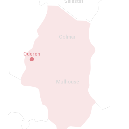
Sélestat
Colmar
Oderen
Mulhouse