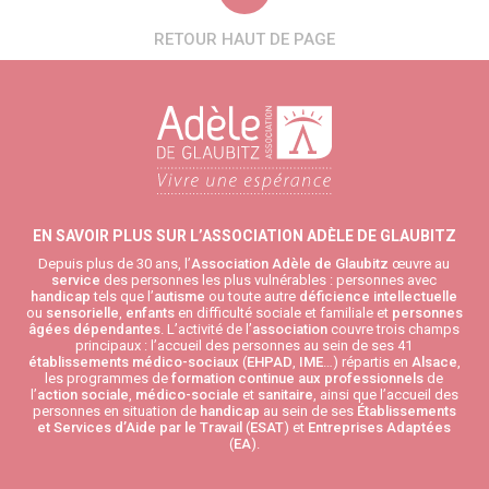
RETOUR HAUT DE PAGE
EN SAVOIR PLUS SUR L’ASSOCIATION ADÈLE DE GLAUBITZ
Depuis plus de 30 ans, l’
Association Adèle de Glaubitz
œuvre au
service
des personnes les plus vulnérables : personnes avec
handicap
tels que l’
autisme
ou toute autre
déficience intellectuelle
ou
sensorielle
,
enfants
en difficulté sociale et familiale et
personnes
âgées
dépendantes
. L’activité de l’
association
couvre trois champs
principaux : l’accueil des personnes au sein de ses 41
établissements médico-sociaux
(
EHPAD
,
IME
…) répartis en
Alsace
,
les programmes de
formation continue aux professionnels
de
l’
action sociale
,
médico-sociale
et
sanitaire
, ainsi que l’accueil des
personnes en situation de
handicap
au sein de ses
Établissements
et Services d’Aide par le Travail
(
ESAT
) et
Entreprises Adaptées
(
EA
).