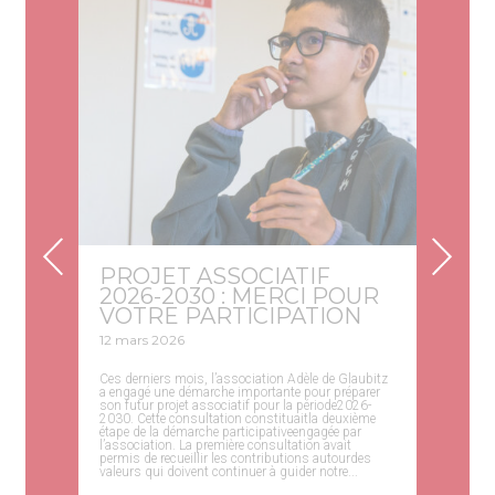
PROJET ASSOCIATIF
2026-2030 : MERCI POUR
VOTRE PARTICIPATION
12 mars 2026
Ces derniers mois, l’association Adèle de Glaubitz
a engagé une démarche importante pour préparer
son futur projet associatif pour la période2026-
2030. Cette consultation constituaitla deuxième
étape de la démarche participativeengagée par
l’association. La première consultation avait
permis de recueillir les contributions autourdes
valeurs qui doivent continuer à guider notre...