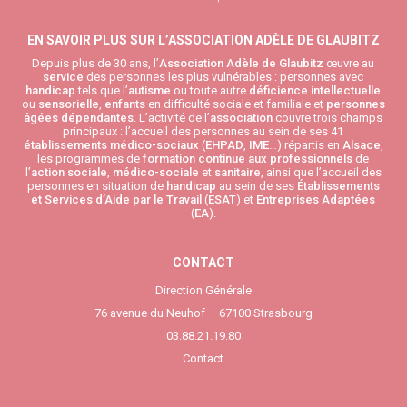
EN SAVOIR PLUS SUR L’ASSOCIATION ADÈLE DE GLAUBITZ
Depuis plus de 30 ans, l’
Association Adèle de Glaubitz
œuvre au
service
des personnes les plus vulnérables : personnes avec
handicap
tels que l’
autisme
ou toute autre
déficience intellectuelle
ou
sensorielle
,
enfants
en difficulté sociale et familiale et
personnes
âgées
dépendantes
. L’activité de l’
association
couvre trois champs
principaux : l’accueil des personnes au sein de ses 41
établissements médico-sociaux
(
EHPAD
,
IME
…) répartis en
Alsace
,
les programmes de
formation continue aux professionnels
de
l’
action sociale
,
médico-sociale
et
sanitaire
, ainsi que l’accueil des
personnes en situation de
handicap
au sein de ses
Établissements
et Services d’Aide par le Travail
(
ESAT
) et
Entreprises Adaptées
(
EA
).
CONTACT
Direction Générale
76 avenue du Neuhof – 67100 Strasbourg
03.88.21.19.80
Contact