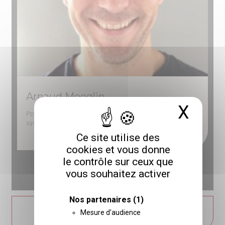
Arnaud Moeglin
X
Masq
Psychologue clinicien du développement
,
formé à
l’approche
systémique
, chargé d’enseignement
à
l’Université
de Strasbourg
Ce site utilise des
cookies et vous donne
le contrôle sur ceux que
vous souhaitez activer
1
2
3
4
5
6
Nos partenaires
(1)
ACCÉDER À L'ANNUAIRE DES
Mesure d'audience
FORMATEURS