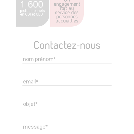
1 600
engagement
fort au
professionnels
service des
en CDI et CDD
personnes
accueillies
Contactez-nous