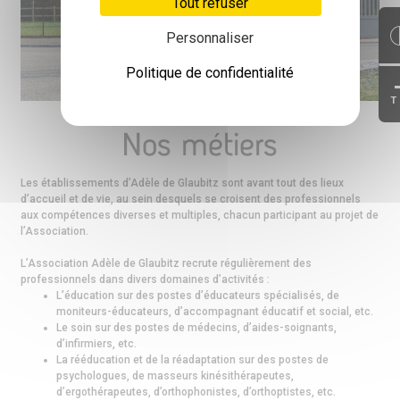
Tout refuser
Personnaliser
Politique de confidentialité
T
Nos métiers
Les établissements d’Adèle de Glaubitz sont avant tout des lieux
d’accueil et de vie, au sein desquels se croisent des professionnels
aux compétences diverses et multiples, chacun participant au projet de
l’Association.
L’Association Adèle de Glaubitz recrute régulièrement des
professionnels dans divers domaines d’activités :
L’éducation sur des postes d’éducateurs spécialisés, de
moniteurs-éducateurs, d’accompagnant éducatif et social, etc.
Le soin sur des postes de médecins, d’aides-soignants,
d’infirmiers, etc.
La rééducation et de la réadaptation sur des postes de
psychologues, de masseurs kinésithérapeutes,
d’ergothérapeutes, d’orthophonistes, d’orthoptistes, etc.