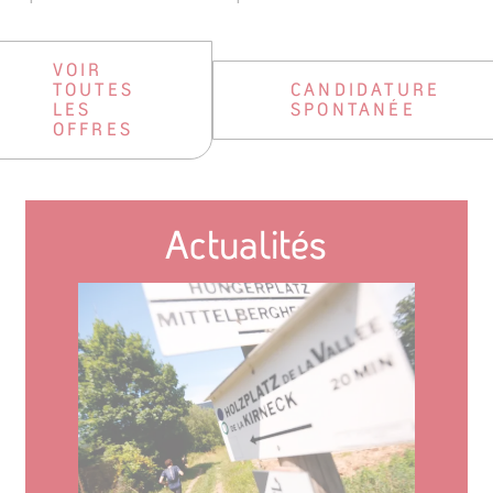
VOIR
TOUTES
CANDIDATURE
LES
SPONTANÉE
OFFRES
Actualités