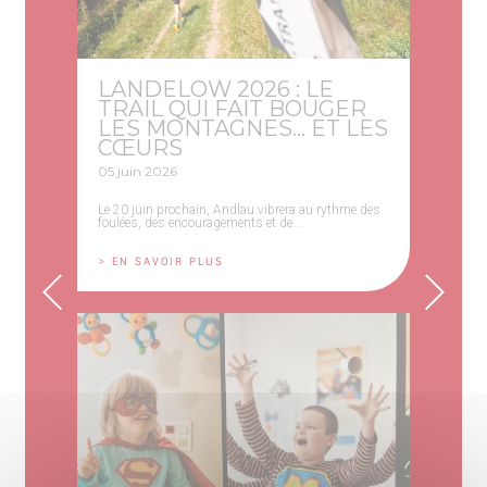
LANDELOW 2026 : LE
TRAIL QUI FAIT BOUGER
LES MONTAGNES… ET LES
CŒURS
05 juin 2026
Le 20 juin prochain, Andlau vibrera au rythme des
foulées, des encouragements et de...
> EN SAVOIR PLUS