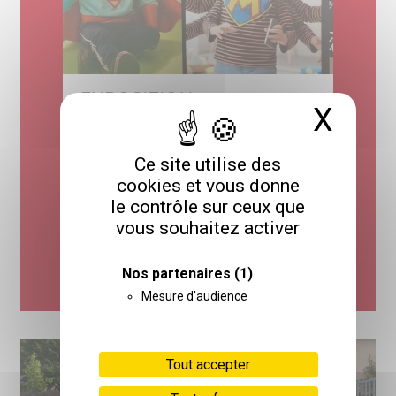
EXPOSITION
X
Masq
“POLYPOUVOIRS
EXTRAORDINAIRES”
20 mai 2026
Ce site utilise des
L’exposition « Polypouvoirs extraordinaires » a été
cookies et vous donne
réalisée par les enfants accompagnés au Centre...
le contrôle sur ceux que
vous souhaitez activer
> EN SAVOIR PLUS
1
2
3
4
5
6
Nos partenaires
(1)
Mesure d'audience
Tout accepter