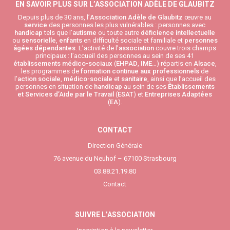
EN SAVOIR PLUS SUR L’ASSOCIATION ADÈLE DE GLAUBITZ
Depuis plus de 30 ans, l’
Association Adèle de Glaubitz
œuvre au
service
des personnes les plus vulnérables : personnes avec
handicap
tels que l’
autisme
ou toute autre
déficience intellectuelle
ou
sensorielle
,
enfants
en difficulté sociale et familiale et
personnes
âgées
dépendantes
. L’activité de l’
association
couvre trois champs
principaux : l’accueil des personnes au sein de ses 41
établissements médico-sociaux
(
EHPAD
,
IME
…) répartis en
Alsace
,
les programmes de
formation continue aux professionnels
de
l’
action sociale
,
médico-sociale
et
sanitaire
, ainsi que l’accueil des
personnes en situation de
handicap
au sein de ses
Établissements
et Services d’Aide par le Travail
(
ESAT
) et
Entreprises Adaptées
(
EA
).
CONTACT
Direction Générale
76 avenue du Neuhof – 67100 Strasbourg
03.88.21.19.80
Contact
SUIVRE L’ASSOCIATION