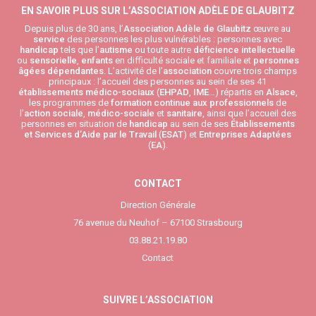
EN SAVOIR PLUS SUR L’ASSOCIATION ADÈLE DE GLAUBITZ
Depuis plus de 30 ans, l’
Association Adèle de Glaubitz
œuvre au
service
des personnes les plus vulnérables : personnes avec
handicap
tels que l’
autisme
ou toute autre
déficience intellectuelle
ou
sensorielle
,
enfants
en difficulté sociale et familiale et
personnes
âgées
dépendantes
. L’activité de l’
association
couvre trois champs
principaux : l’accueil des personnes au sein de ses 41
établissements médico-sociaux
(
EHPAD
,
IME
…) répartis en
Alsace
,
les programmes de
formation continue aux professionnels
de
l’
action sociale
,
médico-sociale
et
sanitaire
, ainsi que l’accueil des
personnes en situation de
handicap
au sein de ses
Établissements
et Services d’Aide par le Travail
(
ESAT
) et
Entreprises Adaptées
(
EA
).
CONTACT
Direction Générale
76 avenue du Neuhof – 67100 Strasbourg
03.88.21.19.80
Contact
SUIVRE L’ASSOCIATION