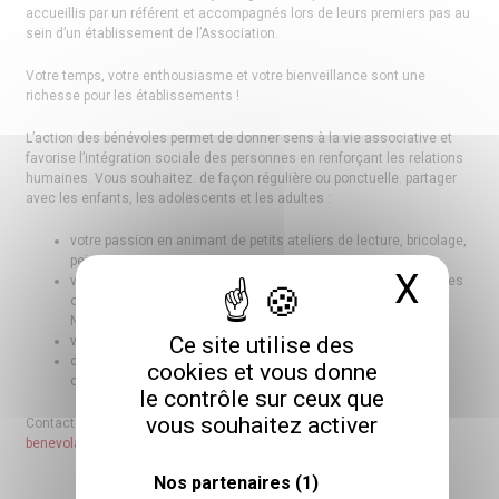
accueillis par un référent et accompagnés lors de leurs premiers pas au
sein d’un établissement de l’Association.
Votre temps, votre enthousiasme et votre bienveillance sont une
richesse pour les établissements !
L’action des bénévoles permet de donner sens à la vie associative et
favorise l’intégration sociale des personnes en renforçant les relations
humaines. Vous souhaitez. de façon régulière ou ponctuelle. partager
avec les enfants, les adolescents et les adultes :
votre passion en animant de petits ateliers de lecture, bricolage,
peinture…
X
Masq
vos compétences ou votre réseau pour l’organisation de sorties
ou d’évènements festifs comme les kermesses, les fêtes de
Noël…
Ce site utilise des
votre savoir-faire pour embellir les lieux de vie,
des moments de jeux, de promenade, d’échange, de
cookies et vous donne
convivialité…
le contrôle sur ceux que
vous souhaitez activer
Contactez nos référents bénévolat et envoyez un mail à
benevolat@glaubitz.fr
Nos partenaires
(1)