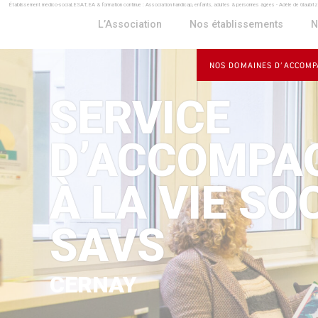
Établissement médico-social, ESAT, EA & formation continue : Association handicap, enfants, adultes & personnes âgées - Adèle de Glaubit
Panneau de gestion des cookies
L’Association
Nos établissements
N
NOS DOMAINES D’ACCOM
SERVICE
D’ACCOMPA
À LA VIE SO
SAVS
CERNAY