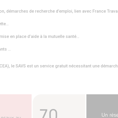
tion, démarches de recherche d’emploi, lien avec France Trava
ette…
se en place d’aide à la mutuelle santé…
ants …
CEA), le SAVS est un service gratuit nécessitant une démarch
70
Un rés
locaux au