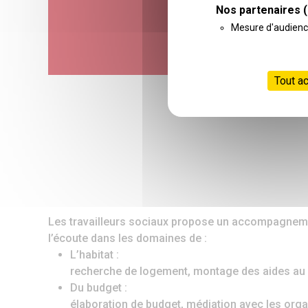
Nos partenaires
(
Mesure d'audien
Tout a
Les travailleurs sociaux propose un accompagneme
l’écoute dans les domaines de :
L’habitat :
recherche de logement, montage des aides au
Du budget :
élaboration de budget, médiation avec les or