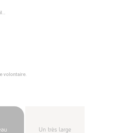
il…
e volontaire.
eau
Un très large