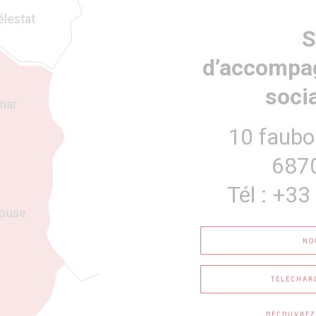
élestat
S
d’accompag
soci
mar
10 faubo
687
Tél : +33
ouse
NO
TÉLÉCHAR
DÉCOUVREZ