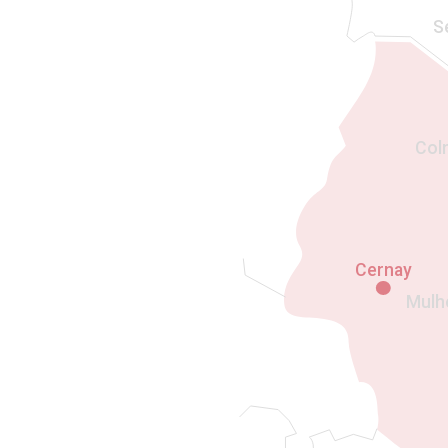
S
Col
Cernay
Mulh