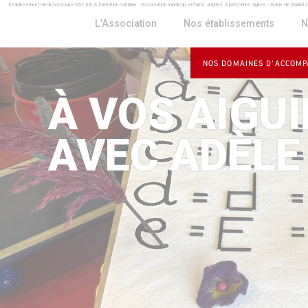
Établissement médico-social, ESAT, EA & formation continue : Association handicap, enfants, adultes & personnes âgées - Adèle de Glaubit
Panneau de gestion des cookies
L’Association
Nos établissements
N
NOS DOMAINES D’ACCOM
À VOS AIGUI
AVEC ADÈLE 