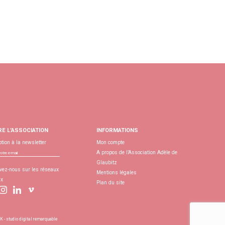
RE L’ASSOCIATION
INFORMATIONS
ption à la newsletter
Mon compte
A propos de l’Association Adèle de
Glaubitz
vez-nous sur les réseaux
Mentions légales
ux
Plan du site
- studio digital remarquable