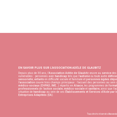
EN SAVOIR PLUS SUR L’ASSOCIATION ADÈLE DE GLAUBITZ
Depuis plus de 30 ans, l’
Association Adèle de Glaubitz
œuvre au
service
des 
vulnérables : personnes avec
handicap
tels que l’
autisme
ou toute autre
déficie
sensorielle
,
enfants
en difficulté sociale et familiale et
personnes âgées
dépe
l’
association
couvre trois champs principaux : l’accueil des personnes au sein
médico-sociaux
(
EHPAD
,
IME
…) répartis en
Alsace
, les programmes de
format
professionnels
de l’
action sociale
,
médico-sociale
et
sanitaire
, ainsi que l’
situation de
handicap
au sein de ses
Établissements et Services d’Aide par l
Entreprises Adaptées
(
EA
).
Tous droits réservés
Associa