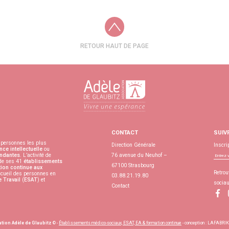
RETOUR HAUT DE PAGE
CONTACT
SUIV
personnes les plus
Direction Générale
Inscri
nce intellectuelle
ou
ndantes
. L’activité de
76 avenue du Neuhof –
 de ses 41
établissements
67100 Strasbourg
ion continue aux
Retrou
accueil des personnes en
03.88.21.19.80
e Travail
(
ESAT
) et
socia
Contact
tion Adèle de Glaubitz
© -
Établissements médico-sociaux, ESAT, EA & formation continue
- conception :
LAFABRIKK 