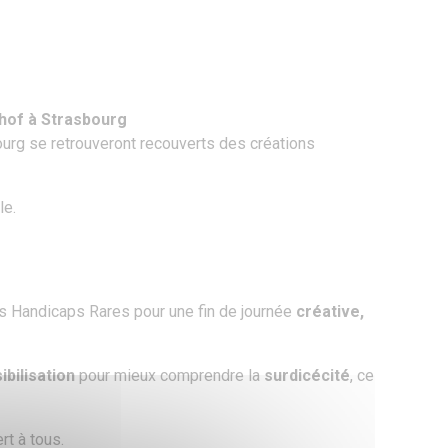
hof à Strasbourg
urg se retrouveront recouverts des créations
le.
is Handicaps Rares pour une fin de journée
créative,
bilisation
pour mieux comprendre la
surdicécité
, ce
rt à tous.