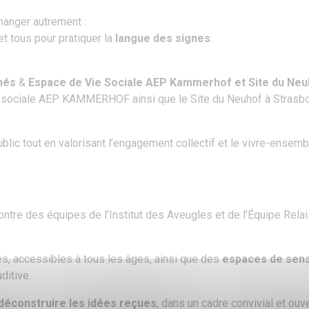
anger autrement :
t tous pour pratiquer la
langue des signes
.
nés
&
Espace de Vie Sociale AEP Kammerhof et Site du Neu
e sociale AEP KAMMERHOF ainsi que le Site du Neuhof à Strasbo
blic tout en valorisant l’engagement collectif et le vivre-ensemb
ntre des équipes de l’Institut des Aveugles et de l’Équipe Rela
s, accessibles à tous les âges, ainsi que des
espaces de sensi
ditive.
déconstruire les idées reçues
, dans un cadre convivial et ouve