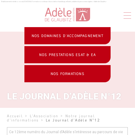
Établissement médico-social, ESAT, EA & formation continue : Association handicap, enfants, adultes & personnes âgées - Adèle de Glaubitz
Panneau de gestion des cookies
NOS DOMAINES D’ACCOMPAGNEMENT
NOS PRESTATIONS ESAT & EA
NOS FORMATIONS
LE JOURNAL D’ADÈLE N°12
Accueil
>
L’Association
>
Notre journal
d'informations
>
Le Journal d’Adèle N°12
Ce 12ème numéro du Journal d’Adèle s’intéresse au parcours de vie