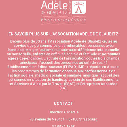
EN SAVOIR PLUS SUR L’ASSOCIATION ADÈLE DE GLAUBITZ
Depuis plus de 30 ans, l’
Association Adèle de Glaubitz
œuvre au
service
des personnes les plus vulnérables : personnes avec
handicap
tels que l’
autisme
ou toute autre
déficience intellectuelle
ou
sensorielle
,
enfants
en difficulté sociale et familiale et
personnes
âgées
dépendantes
. L’activité de l’
association
couvre trois champs
principaux : l’accueil des personnes au sein de ses 41
établissements médico-sociaux
(
EHPAD
,
IME
…) répartis en
Alsace
,
les programmes de
formation continue aux professionnels
de
l’
action sociale
,
médico-sociale
et
sanitaire
, ainsi que l’accueil des
personnes en situation de
handicap
au sein de ses
Établissements
et Services d’Aide par le Travail
(
ESAT
) et
Entreprises Adaptées
(
EA
).
CONTACT
Direction Générale
76 avenue du Neuhof – 67100 Strasbourg
03.88.21.19.80