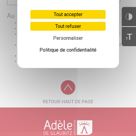
Tout accepter
Au sommaire :
Expériences
/ Accompagner le parcours scolaire
Tout refuser
Évènement
/ Autisme et sensorialité
Dossier
/ Quand la technologie et le numérique viennent en
T
Personnaliser
T
appui aux pratiques
Découverte
/ La plateforme autisme : un accompagnement
Politique de confidentialité
modulable et personnalisé
Métier
/ L’ergothérapie, c’est l’activité humaine
Vie associative
/ Devenez bénévole !
RETOUR HAUT DE PAGE