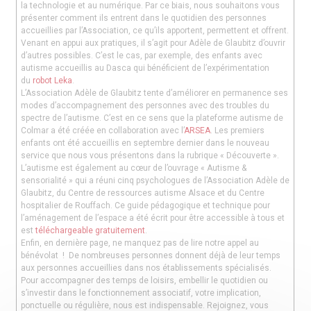
la technologie et au numérique. Par ce biais, nous souhaitons vous
présenter comment ils entrent dans le quotidien des personnes
accueillies par l’Association, ce qu’ils apportent, permettent et offrent.
Venant en appui aux pratiques, il s’agit pour Adèle de Glaubitz d’ouvrir
d’autres possibles. C’est le cas, par exemple, des enfants avec
autisme accueillis au Dasca qui bénéficient de l’expérimentation
du
robot Leka
.
L’Association Adèle de Glaubitz tente d’améliorer en permanence ses
modes d’accompagnement des personnes avec des troubles du
spectre de l’autisme. C’est en ce sens que la plateforme autisme de
Colmar a été créée en collaboration avec l’
ARSEA
. Les premiers
enfants ont été accueillis en septembre dernier dans le nouveau
service que nous vous présentons dans la rubrique « Découverte ».
L’autisme est également au cœur de l’ouvrage « Autisme &
sensorialité » qui a réuni cinq psychologues de l’Association Adèle de
Glaubitz, du Centre de ressources autisme Alsace et du Centre
hospitalier de Rouffach. Ce guide pédagogique et technique pour
l’aménagement de l’espace a été écrit pour être accessible à tous et
est
téléchargeable gratuitement
.
Enfin, en dernière page, ne manquez pas de lire notre appel au
bénévolat ! De nombreuses personnes donnent déjà de leur temps
aux personnes accueillies dans nos établissements spécialisés.
Pour accompagner des temps de loisirs, embellir le quotidien ou
s’investir dans le fonctionnement associatif, votre implication,
ponctuelle ou régulière, nous est indispensable. Rejoignez, vous