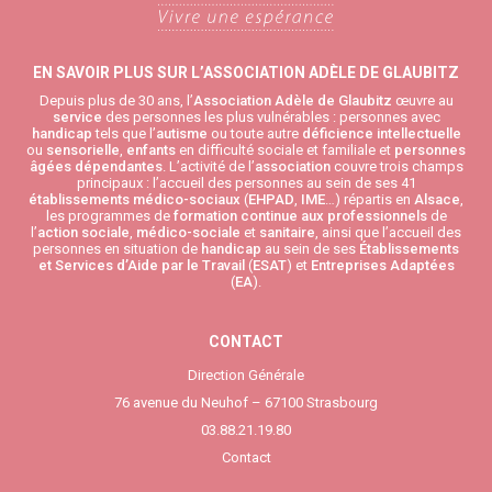
EN SAVOIR PLUS SUR L’ASSOCIATION ADÈLE DE GLAUBITZ
Depuis plus de 30 ans, l’
Association Adèle de Glaubitz
œuvre au
service
des personnes les plus vulnérables : personnes avec
handicap
tels que l’
autisme
ou toute autre
déficience intellectuelle
ou
sensorielle
,
enfants
en difficulté sociale et familiale et
personnes
âgées
dépendantes
. L’activité de l’
association
couvre trois champs
principaux : l’accueil des personnes au sein de ses 41
établissements médico-sociaux
(
EHPAD
,
IME
…) répartis en
Alsace
,
les programmes de
formation continue aux professionnels
de
l’
action sociale
,
médico-sociale
et
sanitaire
, ainsi que l’accueil des
personnes en situation de
handicap
au sein de ses
Établissements
et Services d’Aide par le Travail
(
ESAT
) et
Entreprises Adaptées
(
EA
).
CONTACT
Direction Générale
76 avenue du Neuhof – 67100 Strasbourg
03.88.21.19.80
Contact