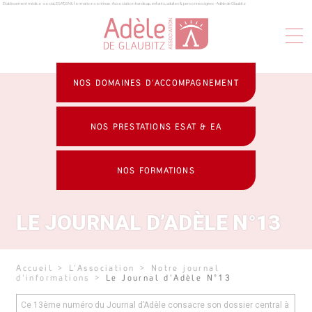
Établissement médico-social, ESAT, EA & formation continue : Association handicap, enfants, adultes & personnes âgées - Adèle de Glaubitz
Panneau de gestion des cookies
NOS DOMAINES D’ACCOMPAGNEMENT
NOS PRESTATIONS ESAT & EA
NOS FORMATIONS
LE JOURNAL D’ADÈLE N°13
Accueil
>
L’Association
>
Notre journal
d'informations
>
Le Journal d’Adèle N°13
Ce 13ème numéro du Journal d’Adèle consacre son dossier central à