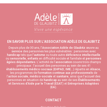
EN SAVOIR PLUS SUR L’ASSOCIATION ADÈLE DE GLAUBITZ
Depuis plus de 30 ans, l’
Association Adèle de Glaubitz
œuvre au
service
des personnes les plus vulnérables : personnes avec
handicap
tels que l’
autisme
ou toute autre
déficience intellectuelle
ou
sensorielle
,
enfants
en difficulté sociale et familiale et
personnes
âgées
dépendantes
. L’activité de l’
association
couvre trois champs
principaux : l’accueil des personnes au sein de ses 41
établissements médico-sociaux
(
EHPAD
,
IME
…) répartis en
Alsace
,
les programmes de
formation continue aux professionnels
de
l’
action sociale
,
médico-sociale
et
sanitaire
, ainsi que l’accueil des
personnes en situation de
handicap
au sein de ses
Établissements
et Services d’Aide par le Travail
(
ESAT
) et
Entreprises Adaptées
(
EA
).
CONTACT