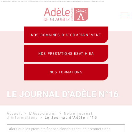
Établissement médico-social, ESAT, EA & formation continue : Association handicap, enfants, adultes & personnes âgées - Adèle de Glaubitz
Panneau de gestion des cookies
NOS DOMAINES D’ACCOMPAGNEMENT
NOS PRESTATIONS ESAT & EA
NOS FORMATIONS
LE JOURNAL D’ADÈLE N°16
Accueil
>
L’Association
>
Notre journal
d'informations
>
Le Journal d’Adèle n°16
Alors que les premiers flocons blanchissent les sommets des