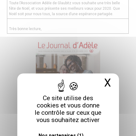
Toute l’Association Adèle de Glaubitz vous souhaite une très belle
fête de Noël, et vous présente ses meilleurs vœux pour 2020. Que
Noël soit pour nous tous, la source d’une espérance partagée.
Très bonne lecture,
X
Masq
Ce site utilise des
cookies et vous donne
le contrôle sur ceux que
vous souhaitez activer
Nos partenaires
(1)