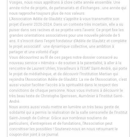
Vosges, nous nous apprêtons à clore cette année ensemble. Une
année riche de projets, de partenariats et d’échanges ; une année qui
nous rapproche toujours plus de nos valeurs.
L’Association Adèle de Glaubitz s’apprête à vous transmettre son
projet d’avenir 2020-2024. Dans un contexte très incertain, elle a su
puiser dans ses racines et se projette vers l’avenir. Ce projet fixe les
grandes orientations associatives pour une nouvelle période de 5
ans. Il s’inscrit dans l’esprit fondateur d’Adèle de Glaubitz et complète
le projet associatif : une dynamique collective, une ambition à
partager et une volonté d’agir.
Vous découvrirez au fil de ces pages notre dossier consacré au
nouveau service « Héméra » de soutien à la parentalité, à aller à la
rencontre de Laurent Uhlen, travailleurs à l’ESAT Saint-André, qui porte
le projet de médiathèque, et de découvrir l’Institution Mertian qui
rejoindra l’Association Adèle de Glaubitz. La vie de l’Association, c’est
aussi vouloir faciliter l’accès à la spiritualité dans le respect des
convictions de chaque personne. Nous vous invitons à découvrir le
très beau texte de Christophe Sperissen, Aumônier à l’Institut Saint-
André.
Nous avons aussi voulu mettre en lumière un très beau geste de
solidarité qui a permis la réalisation de la salle sensorielle de l’Institut
Saint-Joseph de Colmar. Grâce aux nombreux soutiens de
particuliers, d’entreprises et de fondations, l’Association peut
concrétiser les possibles ! Soutenez-nous en nous retournant le
coupon-don joint à ce journal.