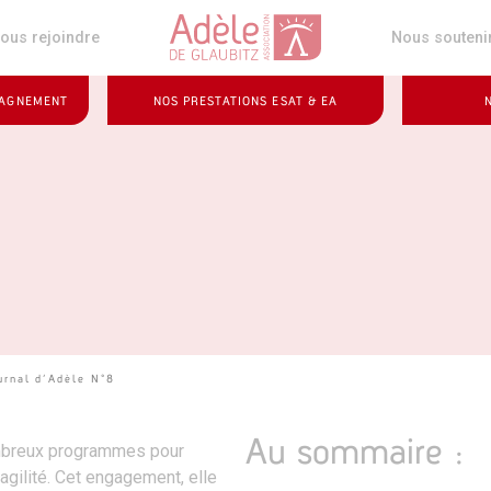
z
ous rejoindre
Nous souteni
PAGNEMENT
NOS PRESTATIONS ESAT & EA
urnal d’Adèle N°8
Au sommaire :
ombreux programmes pour
gilité. Cet engagement, elle