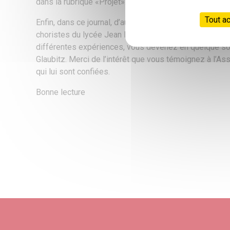
dans la rubrique «Projet».
Tout a
Enfin, dans ce journal, d’autres partenariats sont pré
choristes du lycée Jean Monnet à Strasbourg… En lisa
différentes expériences, vous devenez en quelque sor
Glaubitz. Merci de l’intérêt que vous témoignez à l’As
qui lui sont confiées.
Bonne lecture