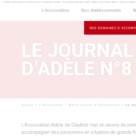
Établissement médico-social, ESAT, EA & formation continue : Association handicap, enfants, adultes & personnes âgées - Adèle de Glaubit
Panneau de gestion des cookies
L’Association
Nos établissements
N
NOS DOMAINES D’ACCOM
LE JOURNAL
D’ADÈLE N°8
Accueil
>
L’Association
>
Notre journal d'informations
>
Le Jo
L’Association Adèle de Glaubitz met en œuvre de n
accompagner des personnes en situation de grande fra