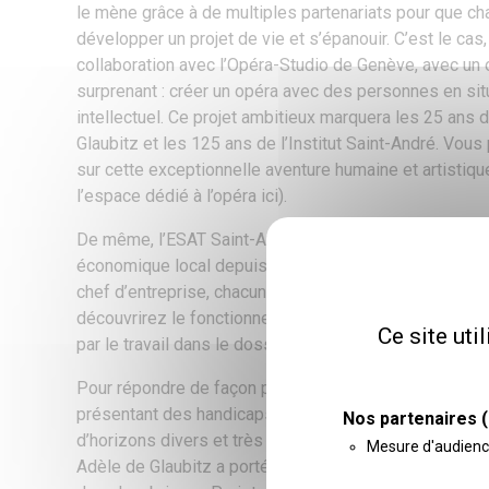
le mène grâce à de multiples partenariats pour que ch
développer un projet de vie et s’épanouir. C’est le cas
collaboration avec l’Opéra-Studio de Genève, avec un o
surprenant : créer un opéra avec des personnes en sit
intellectuel. Ce projet ambitieux marquera les 25 ans 
Glaubitz et les 125 ans de l’Institut Saint-André. Vou
sur cette exceptionnelle aventure humaine et artistiqu
l’espace dédié à l’opéra ici).
De même, l’ESAT Saint-André développe de nombreux p
économique local depuis maintenant 40 ans. Travailleu
chef d’entreprise, chacun ressort grandi et enrichi pa
découvrirez le fonctionnement, le rôle et les missions
Ce site uti
par le travail dans le dossier central du journal.
Pour répondre de façon pertinente aux difficultés ren
présentant des handicaps rares, nous travaillons en r
Nos partenaires
(
d’horizons divers et très spécialisés. C’est pour cette
Mesure d'audien
Adèle de Glaubitz a porté la création d’une équipe-relai