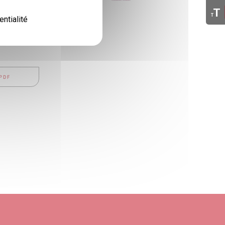
T
T
entialité
PDF