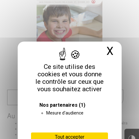
X
Masq
Ce site utilise des
cookies et vous donne
le contrôle sur ceux que
vous souhaitez activer
TÉLÉCHARGER LA VERSION PDF
Nos partenaires
(1)
Mesure d'audience
Au sommaire :
Événement :
Enfants du Cristal
, se rencontrer autour de l’opéra
Talent :
Passionnée de films d’animation
Dossier :
La réflexion éthique
Tout accepter