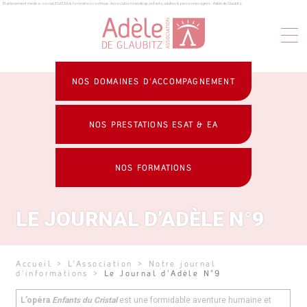
Établissement médico-social, ESAT, EA & formation continue : Association handicap, enfants, adultes & personnes âgées - Adèle de Glaubitz
Panneau de gestion des cookies
NOS DOMAINES D’ACCOMPAGNEMENT
NOS PRESTATIONS ESAT & EA
NOS FORMATIONS
LE JOURNAL D’ADÈLE N°9
Accueil
>
L’Association
>
Notre journal
d'informations
>
Le Journal d’Adèle N°9
L’opéra
Enfants du Cristal
est une formidable aventure humaine et