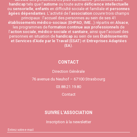
handicap
tels que l’
autisme
ou toute autre
déficience intellectuelle
ou
sensorielle
,
enfants
en difficulté sociale et familiale et
personnes
âgées
dépendantes
. L’activité de l’
association
couvre trois champs
principaux : l’accueil des personnes au sein de ses 41
établissements médico-sociaux
(
EHPAD
,
IME
…) répartis en
Alsace
,
les programmes de
formation continue aux professionnels
de
l’
action sociale
,
médico-sociale
et
sanitaire
, ainsi que l’accueil des
personnes en situation de
handicap
au sein de ses
Établissements
et Services d’Aide par le Travail
(
ESAT
) et
Entreprises Adaptées
(
EA
).
CONTACT
Direction Générale
76 avenue du Neuhof – 67100 Strasbourg
03.88.21.19.80
Contact
SUIVRE L’ASSOCIATION
Inscription à la newsletter