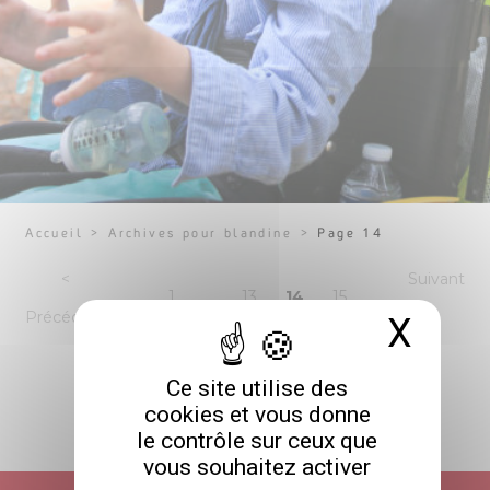
Accueil
>
Archives pour blandine
>
Page 14
agination
<
Suivant
Page
Page
Page
Page
1
…
13
14
15
es
Précédent
>
X
Masq
ublications
Ce site utilise des
cookies et vous donne
le contrôle sur ceux que
RETOUR HAUT DE PAGE
vous souhaitez activer