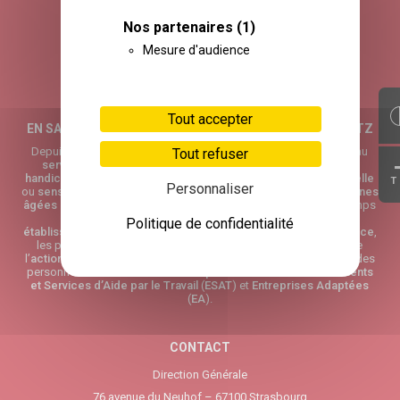
Nos partenaires
(1)
Mesure d'audience
Tout accepter
EN SAVOIR PLUS SUR L’ASSOCIATION ADÈLE DE GLAUBITZ
Depuis plus de 30 ans, l’
Association Adèle de Glaubitz
œuvre au
Tout refuser
service
des personnes les plus vulnérables : personnes avec
handicap
tels que l’
autisme
ou toute autre
déficience intellectuelle
T
Personnaliser
ou
sensorielle
,
enfants
en difficulté sociale et familiale et
personnes
âgées
dépendantes
. L’activité de l’
association
couvre trois champs
principaux : l’accueil des personnes au sein de ses 41
Politique de confidentialité
établissements médico-sociaux
(
EHPAD
,
IME
…) répartis en
Alsace
,
les programmes de
formation continue aux professionnels
de
l’
action sociale
,
médico-sociale
et
sanitaire
, ainsi que l’accueil des
personnes en situation de
handicap
au sein de ses
Établissements
et Services d’Aide par le Travail
(
ESAT
) et
Entreprises Adaptées
(
EA
).
CONTACT
Direction Générale
76 avenue du Neuhof – 67100 Strasbourg