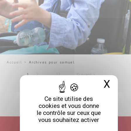
Accueil
>
Archives pour samuel
Pagination
Page
Page
Page
1
2
…
12
Suivant >
X
Masq
des
publications
Ce site utilise des
cookies et vous donne
RETOUR HAUT DE PAGE
le contrôle sur ceux que
vous souhaitez activer