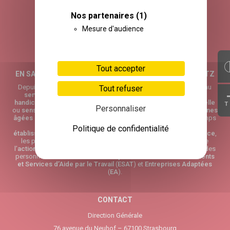
Nos partenaires
(1)
Mesure d'audience
Tout accepter
EN SAVOIR PLUS SUR L’ASSOCIATION ADÈLE DE GLAUBITZ
Depuis plus de 30 ans, l’
Association Adèle de Glaubitz
œuvre au
Tout refuser
service
des personnes les plus vulnérables : personnes avec
handicap
tels que l’
autisme
ou toute autre
déficience intellectuelle
T
Personnaliser
ou
sensorielle
,
enfants
en difficulté sociale et familiale et
personnes
âgées
dépendantes
. L’activité de l’
association
couvre trois champs
principaux : l’accueil des personnes au sein de ses 41
Politique de confidentialité
établissements médico-sociaux
(
EHPAD
,
IME
…) répartis en
Alsace
,
les programmes de
formation continue aux professionnels
de
l’
action sociale
,
médico-sociale
et
sanitaire
, ainsi que l’accueil des
personnes en situation de
handicap
au sein de ses
Établissements
et Services d’Aide par le Travail
(
ESAT
) et
Entreprises Adaptées
(
EA
).
CONTACT
Direction Générale
76 avenue du Neuhof – 67100 Strasbourg