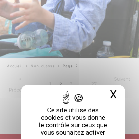
Accueil
>
Non classé
>
Page 2
agination
<
Suivant
Page
Page
Page
Page
1
2
3
…
27
des
Précédent
>
X
Masq
ublications
Ce site utilise des
cookies et vous donne
le contrôle sur ceux que
RETOUR HAUT DE PAGE
vous souhaitez activer