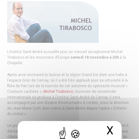
L’Institut Saint-André accueille pour un concert exceptionnel Michel
Tirabosco et les musiciens d’Europe
samedi 18 novembre à 20h
à la
Chapelle.
Après avoir enchanté la Suisse et la région Grand Est dont une halte à
l’espace Grün de Cernay, où il a été très applaudi pour sa virtuosité à la
flûte de Pan lors de la tournée de cet automne du spectacle musical «
Couleurs cachées »,
Michel Tirabosco
, musicien de renommée
internationale se produira à l’Institut Saint-André de Cernay. Il sera
accompagné par une dizaine d’instruments à cordes, sous la direction
de Jean-Marie Curti, bien connu à Saint-André depuis l’opéra « Enfants
du cristal ».
Un programme dansant, tout public, d’environ une heure, comprenant 6
X
Masq
danses roumaines de Béla Bartók, une histoire du tango en 5 tableaux
d’Astor Piazzolla et d’autres œuvres, va vous faire vibrer et voyager de