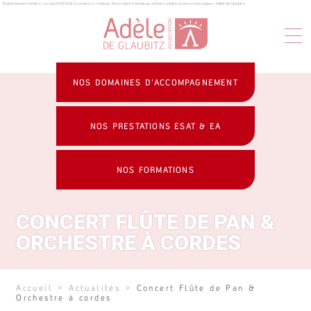
Établissement médico-social, ESAT, EA & formation continue : Association handicap, enfants, adultes & personnes âgées - Adèle de Glaubitz
Panneau de gestion des cookies
NOS DOMAINES D’ACCOMPAGNEMENT
NOS PRESTATIONS ESAT & EA
NOS FORMATIONS
CONCERT FLÛTE DE PAN &
ORCHESTRE À CORDES
Accueil
>
Actualités
>
Concert Flûte de Pan &
Orchestre à cordes