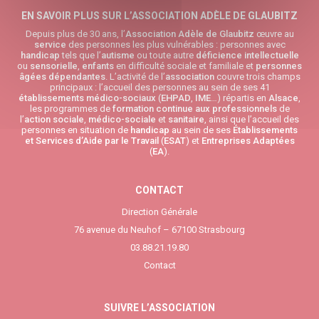
EN SAVOIR PLUS SUR L’ASSOCIATION ADÈLE DE GLAUBITZ
Depuis plus de 30 ans, l’
Association Adèle de Glaubitz
œuvre au
service
des personnes les plus vulnérables : personnes avec
handicap
tels que l’
autisme
ou toute autre
déficience intellectuelle
ou
sensorielle
,
enfants
en difficulté sociale et familiale et
personnes
âgées
dépendantes
. L’activité de l’
association
couvre trois champs
principaux : l’accueil des personnes au sein de ses 41
établissements médico-sociaux
(
EHPAD
,
IME
…) répartis en
Alsace
,
les programmes de
formation continue aux professionnels
de
l’
action sociale
,
médico-sociale
et
sanitaire
, ainsi que l’accueil des
personnes en situation de
handicap
au sein de ses
Établissements
et Services d’Aide par le Travail
(
ESAT
) et
Entreprises Adaptées
(
EA
).
CONTACT
Direction Générale
76 avenue du Neuhof – 67100 Strasbourg
03.88.21.19.80
Contact
SUIVRE L’ASSOCIATION