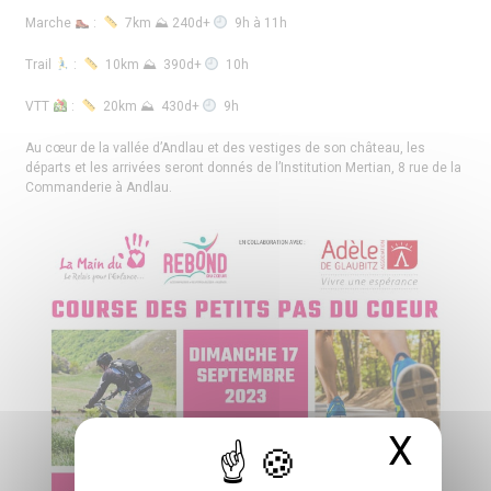
Marche
:
7km ⛰ 240d+
9h à 11h
Trail
:
10km ⛰ 390d+
10h
VTT
:
20km ⛰ 430d+
9h
Au cœur de la vallée d’Andlau et des vestiges de son château, les
départs et les arrivées seront donnés de l’Institution Mertian, 8 rue de la
Commanderie à Andlau.
X
Masq