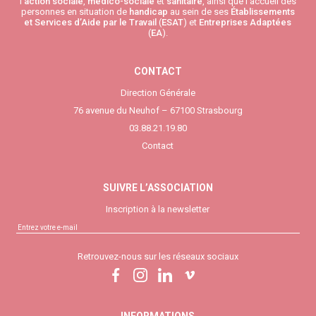
l’
action sociale
,
médico-sociale
et
sanitaire
, ainsi que l’accueil des
personnes en situation de
handicap
au sein de ses
Établissements
et Services d’Aide par le Travail
(
ESAT
) et
Entreprises Adaptées
(
EA
).
CONTACT
Direction Générale
76 avenue du Neuhof – 67100 Strasbourg
03.88.21.19.80
Contact
SUIVRE L’ASSOCIATION
Inscription à la newsletter
Retrouvez-nous sur les réseaux sociaux