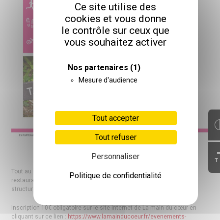
Ce site utilise des
cookies et vous donne
le contrôle sur ceux que
vous souhaitez activer
Nos partenaires
(1)
Mesure d'audience
Tout accepter
Tout refuser
Personnaliser
T
Tout au long de la journée, vous pourrez profitez d’une petite
Politique de confidentialité
restauration sur place et d’animation pour les enfants (babyfoot,
structure gonflable, pêche aux canards…
Inscription 10€ obligatoire sur le site internet de La main du cœur en
cliquant sur ce lien :
https://www.lamainducoeur.fr/evenements-