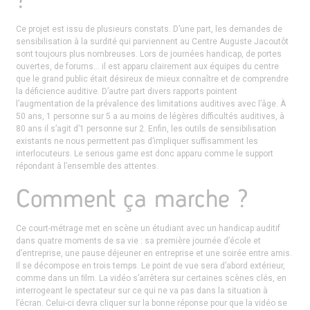
Ce projet est issu de plusieurs constats. D’une part, les demandes de
sensibilisation à la surdité qui parviennent au Centre Auguste Jacoutôt
sont toujours plus nombreuses. Lors de journées handicap, de portes
ouvertes, de forums… il est apparu clairement aux équipes du centre
que le grand public était désireux de mieux connaître et de comprendre
la déficience auditive. D’autre part divers rapports pointent
l’augmentation de la prévalence des limitations auditives avec l’âge. À
50 ans, 1 personne sur 5 a au moins de légères difficultés auditives, à
80 ans il s’agit d’1 personne sur 2. Enfin, les outils de sensibilisation
existants ne nous permettent pas d’impliquer suffisamment les
interlocuteurs. Le serious game est donc apparu comme le support
répondant à l’ensemble des attentes.
Comment ça marche ?
Ce court-métrage met en scène un étudiant avec un handicap auditif
dans quatre moments de sa vie : sa première journée d’école et
d’entreprise, une pause déjeuner en entreprise et une soirée entre amis.
Il se décompose en trois temps. Le point de vue sera d’abord extérieur,
comme dans un ﬁlm. La vidéo s’arrêtera sur certaines scènes clés, en
interrogeant le spectateur sur ce qui ne va pas dans la situation à
l’écran. Celui-ci devra cliquer sur la bonne réponse pour que la vidéo se