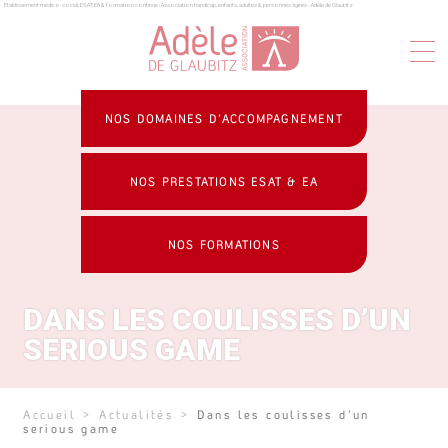
Établissement médico-social, ESAT, EA & formation continue : Association handicap, enfants, adultes & personnes âgées - Adèle de Glaubitz
Panneau de gestion des cookies
NOS DOMAINES D’ACCOMPAGNEMENT
NOS PRESTATIONS ESAT & EA
NOS FORMATIONS
DANS LES COULISSES D’UN
SERIOUS GAME
Accueil
>
Actualités
>
Dans les coulisses d’un
serious game