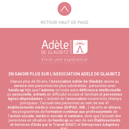
RETOUR HAUT DE PAGE
EN SAVOIR PLUS SUR L’ASSOCIATION ADÈLE DE GLAUBITZ
Depuis plus de 30 ans, l’
Association Adèle de Glaubitz
œuvre au
service
des personnes les plus vulnérables : personnes avec
handicap
tels que l’
autisme
ou toute autre
déficience intellectuelle
ou
sensorielle
,
enfants
en difficulté sociale et familiale et
personnes
âgées
dépendantes
. L’activité de l’
association
couvre trois champs
principaux : l’accueil des personnes au sein de ses 41
établissements médico-sociaux
(
EHPAD
,
IME
…) répartis en
Alsace
,
les programmes de
formation continue aux professionnels
de
l’
action sociale
,
médico-sociale
et
sanitaire
, ainsi que l’accueil des
personnes en situation de
handicap
au sein de ses
Établissements
et Services d’Aide par le Travail
(
ESAT
) et
Entreprises Adaptées
(
EA
).