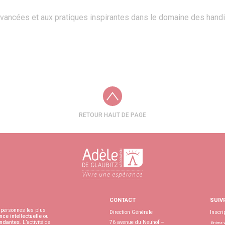
avancées et aux pratiques inspirantes dans le domaine des han
RETOUR HAUT DE PAGE
CONTACT
SUIV
personnes les plus
Direction Générale
Inscri
nce intellectuelle
ou
ndantes
. L’activité de
76 avenue du Neuhof –