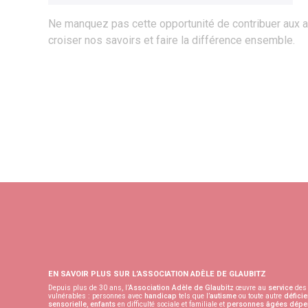
Ne manquez pas cette opportunité de contribuer aux 
croiser nos savoirs et faire la différence ensemble.
EN SAVOIR PLUS SUR L’ASSOCIATION ADÈLE DE GLAUBITZ
Depuis plus de 30 ans, l’
Association Adèle de Glaubitz
œuvre au
service
des 
vulnérables : personnes avec
handicap
tels que l’
autisme
ou toute autre
déficie
sensorielle
,
enfants
en difficulté sociale et familiale et
personnes âgées
dépe