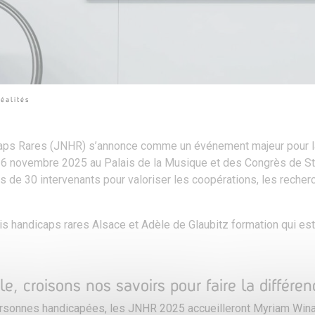
éalités
aps Rares (JNHR) s’annonce comme un événement majeur pour la
t 6 novembre 2025 au Palais de la Musique et des Congrès de S
us de 30 intervenants pour valoriser les coopérations, les recher
ais handicaps rares Alsace et Adèle de Glaubitz formation qui est
, croisons nos savoirs pour faire la différen
ersonnes handicapées, les JNHR 2025 accueilleront Myriam Winan