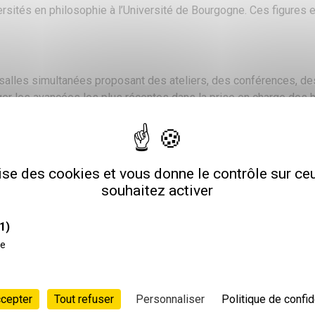
rsités en philosophie à l’Université de Bourgogne. Ces figures e
 salles simultanées proposant des ateliers, des conférences, d
ger les avancées les plus récentes dans la prise en charge des ha
sonnes concernées et de leurs aidants.
le
iels tels que l’autodétermination des personnes en situation de
lise des cookies et vous donne le contrôle sur c
rucial des aidants, ainsi que l’impact des réseaux internationaux
souhaitez activer
1)
octobre 2025. Les frais pédagogiques pour les deux jours, inclua
ce
en situation de handicap, étudiants et chômeurs.
ccepter
Tout refuser
Personnaliser
Politique de confid