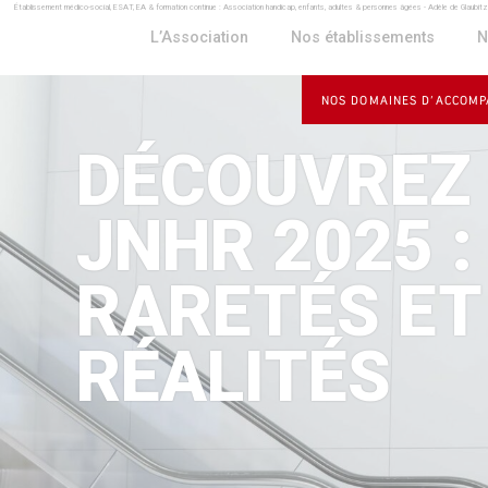
Établissement médico-social, ESAT, EA & formation continue : Association handicap, enfants, adultes & personnes âgées - Adèle de Glaubit
Panneau de gestion des cookies
L’Association
Nos établissements
N
NOS DOMAINES D’ACCOM
DÉCOUVREZ 
JNHR 2025 :
RARETÉS ET
RÉALITÉS