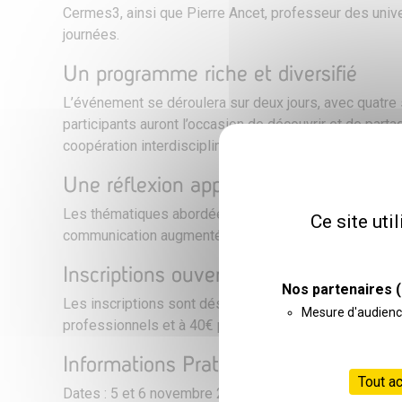
Cermes3, ainsi que Pierre Ancet, professeur des unive
journées.
Un programme riche et diversifié
L’événement se déroulera sur deux jours, avec quatre
participants auront l’occasion de découvrir et de parta
coopération interdisciplinaire, et l’expertise des per
Une réflexion approfondie et accessib
Les thématiques abordées incluront des sujets essent
Ce site uti
communication augmentée et alternative (CAA), le rôle c
Inscriptions ouvertes
Nos partenaires
(
Les inscriptions sont désormais ouvertes jusqu’au 16 
Mesure d'audien
professionnels et à 40€ pour les familles, personnes 
Informations Pratiques
Tout a
Dates : 5 et 6 novembre 2025