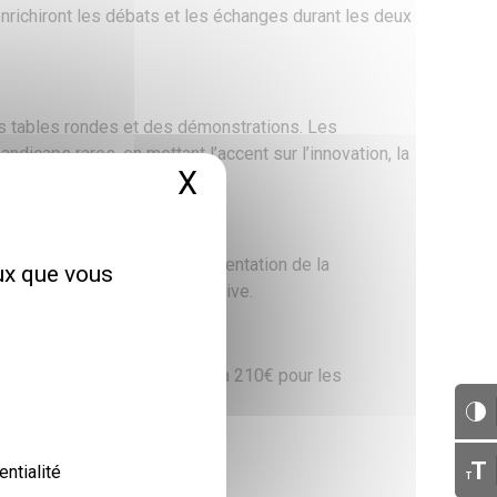
nrichiront les débats et les échanges durant les deux
es tables rondes et des démonstrations. Les
ndicaps rares, en mettant l’accent sur l’innovation, la
X
Masquer le bandeau 
 handicap complexe, l’implémentation de la
eux que vous
 et de la recherche participative.
nt les déjeuners, sont fixés à 210€ pour les
T
entialité
T