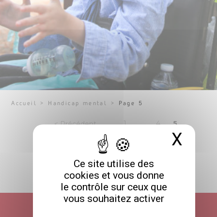
Accueil
>
Handicap mental
>
Page 5
Pagination
Page
Page
Page
1
…
4
5
< Précédent
X
Masq
des
publications
Ce site utilise des
cookies et vous donne
RETOUR HAUT DE PAGE
le contrôle sur ceux que
vous souhaitez activer