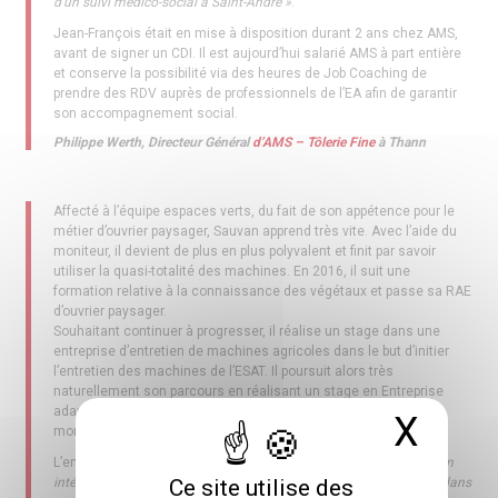
d’un suivi médico-social à Saint-André »
.
Jean-François était en mise à disposition durant 2 ans chez AMS,
avant de signer un CDI. Il est aujourd’hui salarié AMS à part entière
et conserve la possibilité via des heures de Job Coaching de
prendre des RDV auprès de professionnels de l’EA afin de garantir
son accompagnement social.
Philippe Werth, Directeur Général
d’AMS – Tôlerie Fine
à Thann
Affecté à l’équipe espaces verts, du fait de son appétence pour le
métier d’ouvrier paysager, Sauvan apprend très vite. Avec l’aide du
moniteur, il devient de plus en plus polyvalent et finit par savoir
utiliser la quasi-totalité des machines. En 2016, il suit une
formation relative à la connaissance des végétaux et passe sa RAE
d’ouvrier paysager.
Souhaitant continuer à progresser, il réalise un stage dans une
entreprise d’entretien de machines agricoles dans le but d’initier
l’entretien des machines de l’ESAT. Il poursuit alors très
naturellement son parcours en réalisant un stage en Entreprise
adaptée Saint-André, afin de mesurer ses aptitudes à intégrer le
X
Masq
monde de l’entreprise ordinaire.
L’encadrant de l’entreprise précisera que :
« Sauvan s’est très bien
Ce site utilise des
intégré au sein de l’équipe. Il est motivé, volontaire et performant dans