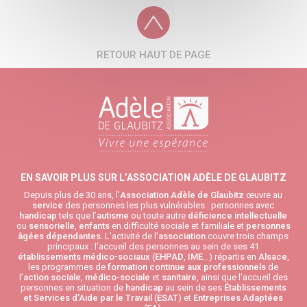
RETOUR HAUT DE PAGE
EN SAVOIR PLUS SUR L’ASSOCIATION ADÈLE DE GLAUBITZ
Depuis plus de 30 ans, l’
Association Adèle de Glaubitz
œuvre au
service
des personnes les plus vulnérables : personnes avec
handicap
tels que l’
autisme
ou toute autre
déficience intellectuelle
ou
sensorielle
,
enfants
en difficulté sociale et familiale et
personnes
âgées
dépendantes
. L’activité de l’
association
couvre trois champs
principaux : l’accueil des personnes au sein de ses 41
établissements médico-sociaux
(
EHPAD
,
IME
…) répartis en
Alsace
,
les programmes de
formation continue aux professionnels
de
l’
action sociale
,
médico-sociale
et
sanitaire
, ainsi que l’accueil des
personnes en situation de
handicap
au sein de ses
Établissements
et Services d’Aide par le Travail
(
ESAT
) et
Entreprises Adaptées