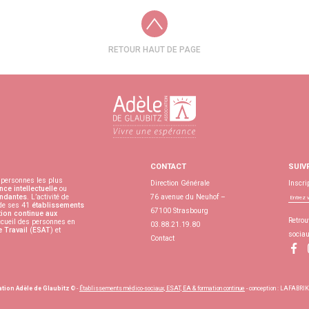
RETOUR HAUT DE PAGE
CONTACT
SUIV
personnes les plus
Direction Générale
Inscri
nce intellectuelle
ou
ndantes
. L’activité de
76 avenue du Neuhof –
 de ses 41
établissements
67100 Strasbourg
ion continue aux
Retrou
accueil des personnes en
03.88.21.19.80
e Travail
(
ESAT
) et
socia
Contact
tion Adèle de Glaubitz
© -
Établissements médico-sociaux, ESAT, EA & formation continue
- conception :
LAFABRIKK 