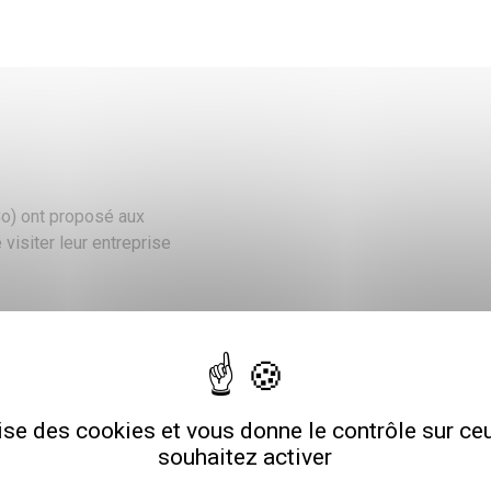
Co) ont proposé aux
 visiter leur entreprise
bois, clin d’œil à la
titution.
lise des cookies et vous donne le contrôle sur c
hes de couleur le parc pour
souhaitez activer
vaches » était