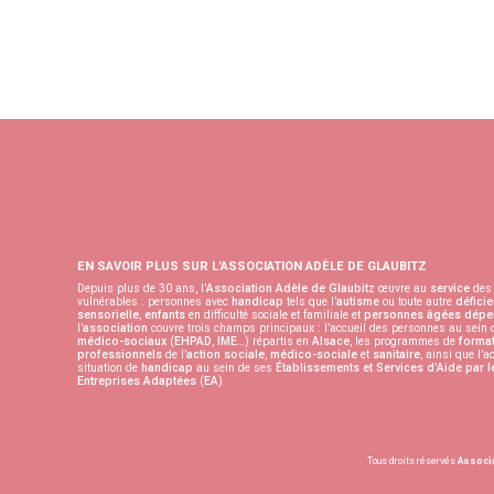
EN SAVOIR PLUS SUR L’ASSOCIATION ADÈLE DE GLAUBITZ
Depuis plus de 30 ans, l’
Association Adèle de Glaubitz
œuvre au
service
des 
vulnérables : personnes avec
handicap
tels que l’
autisme
ou toute autre
déficie
sensorielle
,
enfants
en difficulté sociale et familiale et
personnes âgées
dépe
l’
association
couvre trois champs principaux : l’accueil des personnes au sein
médico-sociaux
(
EHPAD
,
IME
…) répartis en
Alsace
, les programmes de
format
professionnels
de l’
action sociale
,
médico-sociale
et
sanitaire
, ainsi que l’
situation de
handicap
au sein de ses
Établissements et Services d’Aide par l
Entreprises Adaptées
(
EA
).
Tous droits réservés
Associa