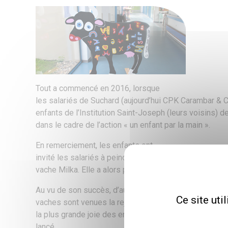
Tout a commencé en 2016, lorsque
les salariés de Suchard (aujourd’hui CPK Carambar & 
enfants de l’Institution Saint-Joseph (leurs voisins) de
dans le cadre de l’action « un enfant par la main ».
En remerciement, les enfants ont
invité les salariés à peindre avec eux sur une vache en 
vache Milka. Elle a alors pris place dans le parc de l’Ins
Au vu de son succès, d’autres
Ce site uti
vaches sont venues la rejoindre, égaillant ainsi de tac
la plus grande joie des enfants. Le thème « Drôles de 
lancé…