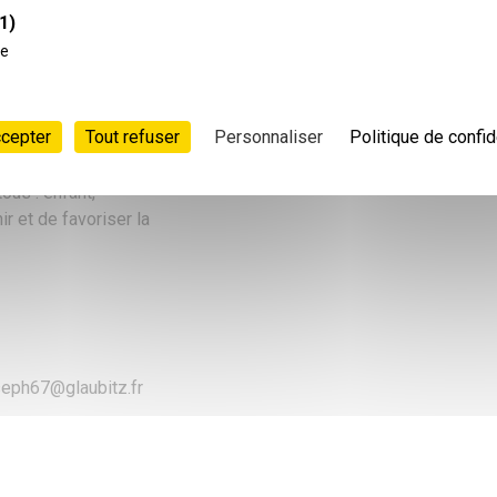
1)
ce
ées pour créer à leur
ccepter
Tout refuser
Personnaliser
Politique de confid
nte. L’objectif est de
ous : enfant,
r et de favoriser la
joseph67@glaubitz.fr