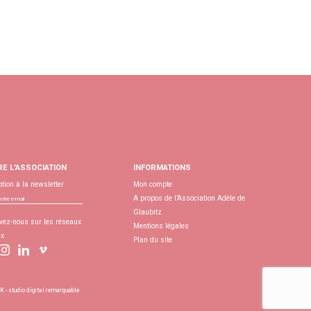
RE L’ASSOCIATION
INFORMATIONS
ption à la newsletter
Mon compte
A propos de l’Association Adèle de
Glaubitz
vez-nous sur les réseaux
Mentions légales
ux
Plan du site
- studio digital remarquable