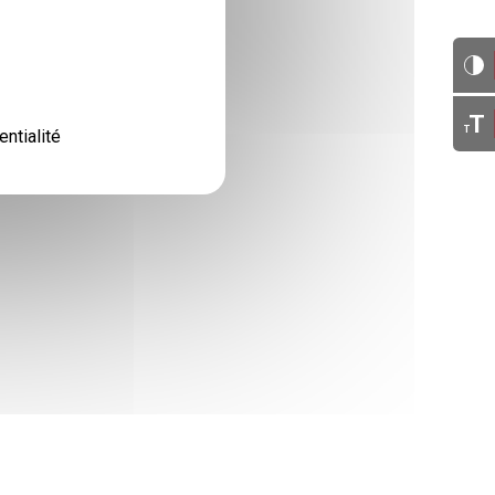
T
T
entialité