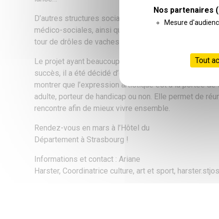
Nos partenaires
(
D’autres structures sociales et
Mesure d'audien
médico-sociales, ainsi que des écoles ont été sollicit
tour de drôles de vaches.
Tout a
Le projet ayant beaucoup de
succès, il a été décidé d’en faire une exposition itinéra
montrer que l’expression artistique est à la portée de t
adulte, porteur de handicap ou non. Elle permet de réuni
rencontre afin de mieux vivre ensemble.
Rendez-vous en mars à l’Hôtel du
Département à Strasbourg !
Informations et contact : Ariane
Harster, Coordinatrice culture, art et sport, harster.st