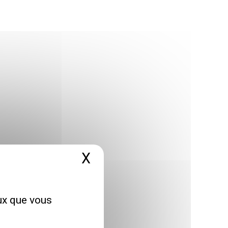
X
Masquer le bandeau 
eux que vous