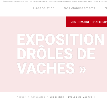
Établissement médico-social, ESAT, EA & formation continue : Association handicap, enfants, adultes & personnes âgées - Adèle de Glaubit
Panneau de gestion des cookies
L’Association
Nos établissements
N
NOS DOMAINES D’ACCOM
EXPOSITION
DRÔLES DE
VACHES »
Accueil
>
Actualités
>
Exposition « Drôles de vaches »