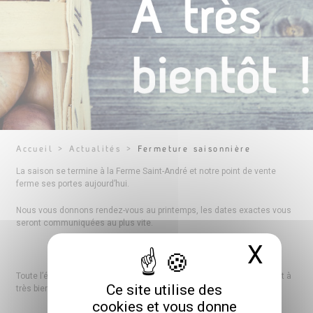
Accueil
>
Actualités
>
Fermeture saisonnière
La saison se termine à la Ferme Saint-André et notre point de vente
ferme ses portes aujourd’hui.
Nous vous donnons rendez-vous au printemps, les dates exactes vous
seront communiquées au plus vite.
X
Masq
Toute l’équipe de la ferme vous remercie pour votre fidélité et vous dit à
Ce site utilise des
très bientôt.
cookies et vous donne