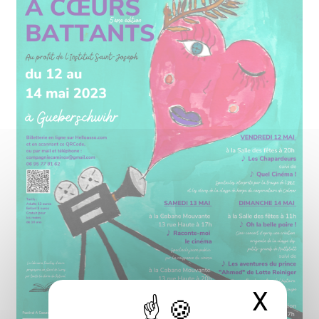
X
Masq