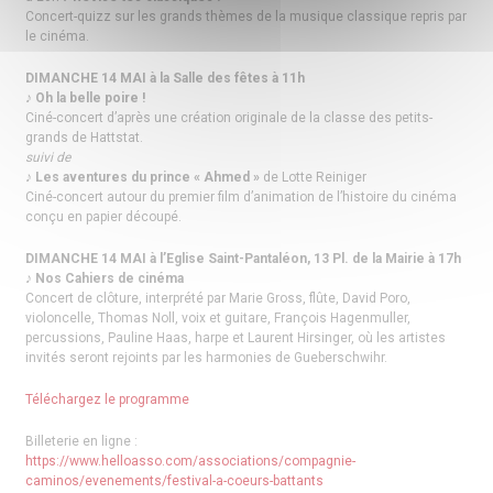
Concert-quizz sur les grands thèmes de la musique classique repris par
le cinéma.
DIMANCHE 14 MAI à la Salle des fêtes à 11h
♪ Oh la belle poire !
Ciné-concert d’après une création originale de la classe des petits-
grands de Hattstat.
suivi de
♪ Les aventures du prince « Ahmed »
de Lotte Reiniger
Ciné-concert autour du premier film d’animation de l’histoire du cinéma
conçu en papier découpé.
DIMANCHE 14 MAI à l’Eglise Saint-Pantaléon, 13 Pl. de la Mairie à 17h
♪ Nos Cahiers de cinéma
Concert de clôture, interprété par Marie Gross, flûte, David Poro,
violoncelle, Thomas Noll, voix et guitare, François Hagenmuller,
percussions, Pauline Haas, harpe et Laurent Hirsinger, où les artistes
invités seront rejoints par les harmonies de Gueberschwihr.
Téléchargez le programme
Billeterie en ligne :
https://www.helloasso.com/associations/compagnie-
caminos/evenements/festival-a-coeurs-battants