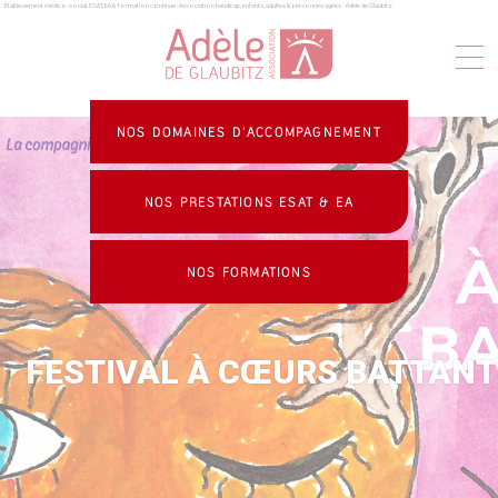
Établissement médico-social, ESAT, EA & formation continue : Association handicap, enfants, adultes & personnes âgées - Adèle de Glaubitz
Panneau de gestion des cookies
NOS DOMAINES D’ACCOMPAGNEMENT
NOS PRESTATIONS ESAT & EA
NOS FORMATIONS
FESTIVAL À CŒURS BATTAN