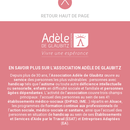
RETOUR HAUT DE PAGE
EN SAVOIR PLUS SUR L’ASSOCIATION ADÈLE DE GLAUBITZ
Depuis plus de 30 ans, l’
Association Adèle de Glaubitz
œuvre au
service
des personnes les plus vulnérables : personnes avec
handicap
tels que l’
autisme
ou toute autre
déficience intellectuelle
ou
sensorielle
,
enfants
en difficulté sociale et familiale et
personnes
âgées
dépendantes
. L’activité de l’
association
couvre trois champs
principaux : l’accueil des personnes au sein de ses 41
établissements médico-sociaux
(
EHPAD
,
IME
…) répartis en
Alsace
,
les programmes de
formation continue aux professionnels
de
l’
action sociale
,
médico-sociale
et
sanitaire
, ainsi que l’accueil des
personnes en situation de
handicap
au sein de ses
Établissements
et Services d’Aide par le Travail
(
ESAT
) et
Entreprises Adaptées
(
EA
).