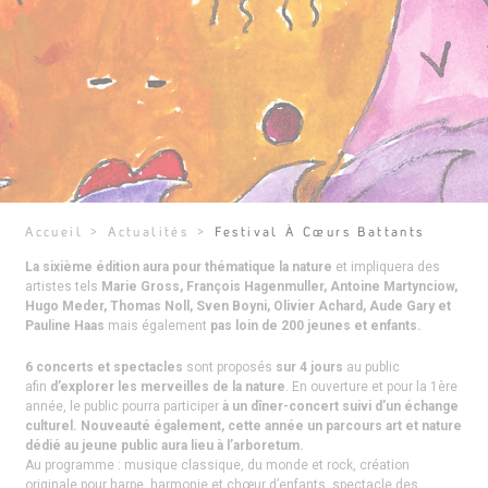
Accueil
>
Actualités
>
Festival À Cœurs Battants
La sixième édition aura pour thématique la nature
et impliquera des
artistes tels
Marie Gross, François Hagenmuller, Antoine Martynciow,
Hugo Meder, Thomas Noll, Sven Boyni, Olivier Achard, Aude Gary et
Pauline Haas
mais également
pas loin de 200 jeunes et enfants.
6 concerts et spectacles
sont proposés
sur 4 jours
au public
afin
d’explorer les merveilles de la nature
. En ouverture et pour la 1ère
année, le public pourra participer
à un dîner-concert suivi d’un échange
culturel. Nouveauté également, cette année un parcours art et nature
dédié au jeune public aura lieu à l’arboretum.
Au programme : musique classique, du monde et rock, création
originale pour harpe, harmonie et chœur d’enfants, spectacle des