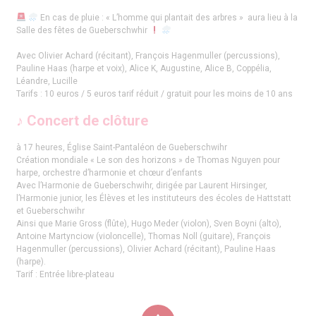
En cas de pluie : « L’homme qui plantait des arbres » aura lieu à la
Salle des fêtes de Gueberschwhir
Avec Olivier Achard (récitant), François Hagenmuller (percussions),
Pauline Haas (harpe et voix), Alice K, Augustine, Alice B, Coppélia,
Léandre, Lucille
Tarifs : 10 euros / 5 euros tarif réduit / gratuit pour les moins de 10 ans
♪ Concert de clôture
à 17 heures, Église Saint-Pantaléon de Gueberschwihr
Création mondiale « Le son des horizons » de Thomas Nguyen pour
harpe, orchestre d’harmonie et chœur d’enfants
Avec l’Harmonie de Gueberschwihr, dirigée par Laurent Hirsinger,
l’Harmonie junior, les Élèves et les instituteurs des écoles de Hattstatt
et Gueberschwihr
Ainsi que Marie Gross (flûte), Hugo Meder (violon), Sven Boyni (alto),
Antoine Martynciow (violoncelle), Thomas Noll (guitare), François
Hagenmuller (percussions), Olivier Achard (récitant), Pauline Haas
(harpe).
Tarif : Entrée libre-plateau