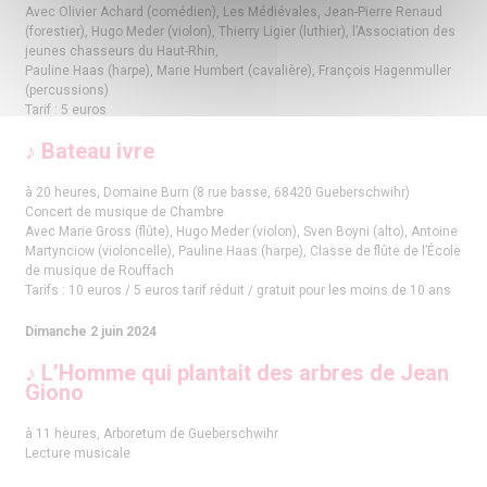
Avec Olivier Achard (comédien), Les Médiévales, Jean-Pierre Renaud
(forestier), Hugo Meder (violon), Thierry Ligier (luthier), l’Association des
jeunes chasseurs du Haut-Rhin,
Pauline Haas (harpe), Marie Humbert (cavalière), François Hagenmuller
(percussions)
Tarif : 5 euros
♪ Bateau ivre
à 20 heures, Domaine Burn (8 rue basse, 68420 Gueberschwihr)
Concert de musique de Chambre
Avec Marie Gross (flûte), Hugo Meder (violon), Sven Boyni (alto), Antoine
Martynciow (violoncelle), Pauline Haas (harpe), Classe de flûte de l’École
de musique de Rouffach
Tarifs : 10 euros / 5 euros tarif réduit / gratuit pour les moins de 10 ans
Dimanche 2 juin 2024
♪ L’Homme qui plantait des arbres de Jean
Giono
à 11 heures, Arboretum de Gueberschwihr
Lecture musicale