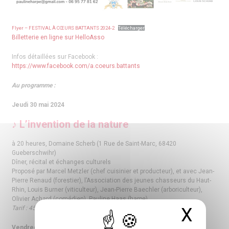
Flyer – FESTIVAL À CŒURS BATTANTS 2024-2
Télécharger
Billetterie en ligne sur HelloAsso
Infos détaillées sur Facebook :
https://www.facebook.com/a.coeurs.battants
Au programme :
Jeudi 30 mai 2024
♪ L’invention de la nature
à 20 heures, Domaine Scherb (1 Rue de Saint-Marc, 68420
Gueberschwihr)
Dîner, récital et échanges culturels
Proposé par Marcel Metzler (chef cuisinier et producteur), et avec Jean-
Pierre Renaud (forestier), l’Association des jeunes chasseurs du Haut-
Rhin, Louis Burner (viticulteur), Jean-Pierre Baechler (arboriculteur),
Olivier Achard (comédien), Pauline Haas (harpe)
Tarif : 45 euros (réservations obligatoires avant le 25 mai)
X
Masq
Vendredi 31 mai 2024