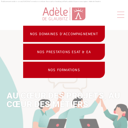
Établissement médico-social, ESAT, EA & formation continue : Association handicap, enfants, adultes & personnes âgées - Adèle de Glaubitz
Panneau de gestion des cookies
NOS DOMAINES D’ACCOMPAGNEMENT
NOS PRESTATIONS ESAT & EA
NOS FORMATIONS
AU CŒUR DES PROJETS, AU
CŒUR DES MÉTIERS