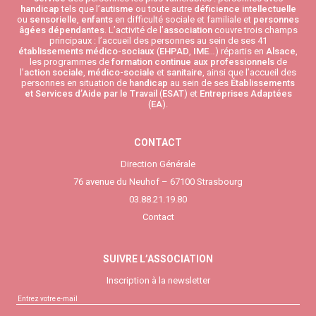
handicap
tels que l’
autisme
ou toute autre
déficience intellectuelle
ou
sensorielle
,
enfants
en difficulté sociale et familiale et
personnes
âgées
dépendantes
. L’activité de l’
association
couvre trois champs
principaux : l’accueil des personnes au sein de ses 41
établissements médico-sociaux
(
EHPAD
,
IME
…) répartis en
Alsace
,
les programmes de
formation continue aux professionnels
de
l’
action sociale
,
médico-sociale
et
sanitaire
, ainsi que l’accueil des
personnes en situation de
handicap
au sein de ses
Établissements
et Services d’Aide par le Travail
(
ESAT
) et
Entreprises Adaptées
(
EA
).
CONTACT
Direction Générale
76 avenue du Neuhof – 67100 Strasbourg
03.88.21.19.80
Contact
SUIVRE L’ASSOCIATION
Inscription à la newsletter