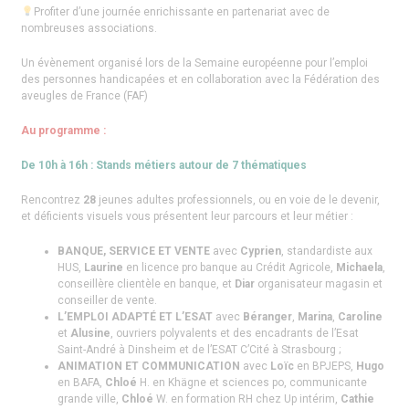
Profiter d’une journée enrichissante en partenariat avec de
nombreuses associations.
Un évènement organisé lors de la Semaine européenne pour l’emploi
des personnes handicapées et en collaboration avec la Fédération des
aveugles de France (FAF)
Au programme :
De 10h à 16h : Stands métiers autour de 7 thématiques
Rencontrez
28
jeunes adultes professionnels, ou en voie de le devenir,
et déficients visuels vous présentent leur parcours et leur métier :
BANQUE, SERVICE ET VENTE
avec
Cyprien
, standardiste aux
HUS,
Laurine
en licence pro banque au Crédit Agricole,
Michaela
,
conseillère clientèle en banque, et
Diar
organisateur magasin et
conseiller de vente.
L’EMPLOI ADAPTÉ ET L’ESAT
avec
Béranger
,
Marina
,
Caroline
et
Alusine
, ouvriers polyvalents et des encadrants de l’Esat
Saint-André à Dinsheim et de l’ESAT C’Cité à Strasbourg ;
ANIMATION ET COMMUNICATION
avec
Loïc
en BPJEPS,
Hugo
en BAFA,
Chloé
H. en Khägne et sciences po, communicante
grande ville,
Chloé
W. en formation RH chez Up intérim,
Cathie