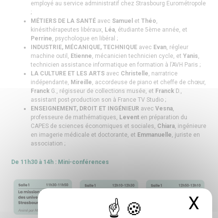
employé au service administratif chez Strasbourg Eurométropole
;
MÉTIERS DE LA SANTÉ
avec
Samuel
et
Théo
,
kinésithérapeutes libéraux,
Léa
, étudiante 5ème année, et
Perrine
, psychologue en libéral ;
INDUSTRIE, MÉCANIQUE, TECHNIQUE
avec
Evan
, régleur
machine outil,
Etienne
, mécanicien technicien cycle, et
Yanis
,
technicien assistance informatique en formation à l’AVH Paris ;
LA CULTURE ET LES ARTS
avec
Christelle
, narratrice
indépendante,
Mireille
, accordeuse de piano et cheffe de chœur,
Franck
G., régisseur de collections musée, et
Franck
D.,
assistant post-production son à France TV Studio ;
ENSEIGNEMENT, DROIT ET INGÉNIEUR
avec
Vesna
,
professeure de mathématiques,
Levent
en préparation du
CAPES de sciences économiques et sociales,
Chiara
, ingénieure
en imagerie médicale et doctorante, et
Emmanuelle
, juriste en
association ;
De 11h30 à 14h : Mini-conférences
X
Ma