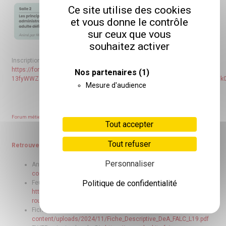
Ce site utilise des cookies
et vous donne le contrôle
sur ceux que vous
souhaitez activer
Inscription souhaitée via ce formulaire :
https://forms.office.com/Pages/ResponsePage.aspx?id=a4kqyUsuIk-
Nos partenaires
(1)
13fyWWZ5OwF3wllqaLYVHpgNjONLDlvZUQjdOQ0c0SzAyUkxBR01GTkFWWk
Mesure d'audience
Forum métiers formations DV – Programme
Télécharger
Tout accepter
Tout refuser
Retrouvez toute la documentation du forum :
Personnaliser
Annuaire des formations_L19 :
https://www.glaubitz.fr/wp-
content/uploads/2024/11/Annuaire-des-formations_L19.pdf
Politique de confidentialité
Feuille de route vers ma vie adulte_L19 :
https://www.glaubitz.fr/wp-content/uploads/2024/11/Feuille-de-
route-vers-ma-vie-adulte_L19.pdf
Fiche_Descriptive_DeA_FALC_L19 :
https://www.glaubitz.fr/wp-
content/uploads/2024/11/Fiche_Descriptive_DeA_FALC_L19.pdf