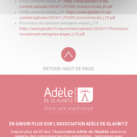
FLYER_mission locale_BI :
https://www.glaubitz.fr/wp-
content/uploads/2024/11/FLYER_mission-locale_BI.pdf
FLYER_mission locale_L19 :
https://www.glaubitz.fr/wp-
content/uploads/2024/11/FLYER_mission-locale_L19.pdf
Processus recrutement entreprise étapes_L19 :
https://www.glaubitz.fr/wp-content/uploads/2024/11/Processus-
recrutement-entreprise-etapes_L19.pdf
RETOUR HAUT DE PAGE
EN SAVOIR PLUS SUR L’ASSOCIATION ADÈLE DE GLAUBITZ
Depuis plus de 30 ans, l’
Association Adèle de Glaubitz
œuvre au
service
des personnes les plus vulnérables : personnes avec