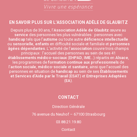
EN SAVOIR PLUS SUR L’ASSOCIATION ADÈLE DE GLAUBITZ
Depuis plus de 30 ans, l’
Association Adèle de Glaubitz
œuvre au
service
des personnes les plus vulnérables : personnes avec
handicap
tels que l’
autisme
ou toute autre
déficience intellectuelle
ou
sensorielle
,
enfants
en difficulté sociale et familiale et
personnes
âgées
dépendantes
. L’activité de l’
association
couvre trois champs
principaux : l’accueil des personnes au sein de ses 41
établissements médico-sociaux
(
EHPAD
,
IME
…) répartis en
Alsace
,
les programmes de
formation continue aux professionnels
de
l’
action sociale
,
médico-sociale
et
sanitaire
, ainsi que l’accueil des
personnes en situation de
handicap
au sein de ses
Établissements
et Services d’Aide par le Travail
(
ESAT
) et
Entreprises Adaptées
(
EA
).
CONTACT
Direction Générale
76 avenue du Neuhof – 67100 Strasbourg
03.88.21.19.80
Contact