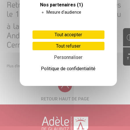
Retrouvez-les chaque vendredi dès
Nos partenaires
(1)
le 13 mai, de 9h à 16h en continu
Mesure d'audience
à la Ferme de l’Institut Saint-
André, 43 route d’Aspach 68702
Tout accepter
Cernay
Tout refuser
Personnaliser
T
ferme.standre@glaubitz.fr
Plus d’informations par mail :
Politique de confidentialité
RETOUR HAUT DE PAGE