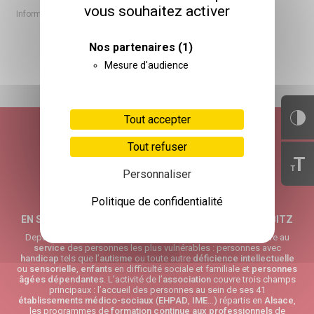
vous souhaitez activer
Informations et réservations au 03 89 56 69 13.
Nos partenaires
(1)
Mesure d'audience
RETOUR HAUT DE PAGE
Tout accepter
Tout refuser
T
T
Personnaliser
Politique de confidentialité
EN SAVOIR PLUS SUR L’ASSOCIATION ADÈLE DE GLAUBITZ
Depuis plus de 30 ans, l’
Association Adèle de Glaubitz
œuvre au
service
des personnes les plus vulnérables : personnes avec
handicap
tels que l’
autisme
ou toute autre
déficience intellectuelle
ou
sensorielle
,
enfants
en difficulté sociale et familiale et
personnes
âgées
dépendantes
. L’activité de l’
association
couvre trois champs
principaux : l’accueil des personnes au sein de ses 41
établissements médico-sociaux
(
EHPAD
,
IME
…) répartis en
Alsace
,
les programmes de
formation continue aux professionnels
de