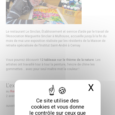
Le restaurant Le Sinclair, Établissement et service d’aide par le travail de
l’Association Marguerite Sinclair à Mulhouse, accueille jusqu’à la fin du
mois de mai une exposition réalisée par les résidents de la Maison de
retraite spécialisée de l’Institut Saint-André à Cernay.
Vous pourrez découvrir
12 tableaux sur le thème de la nature
. Les
artistes ont travaillé tour à tour la peinture, l’encre de chine les
gommettes… avec pour seul maître mot la couleur !
L’exposition est visible jusqu’au 31 mai
X
Masq
au
Restaurant Le Sinclair
,
2 avenue du Maréchal-Joffre à Mulhouse,
Ce site utilise des
cookies et vous donne
ouvert du lundi au vendredi de 11 h 45 à 13 h 45.
le contrôle sur ceux que