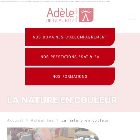
Établissement médico-social, ESAT, EA & formation continue : Association handicap, enfants, adultes & personnes âgées - Adèle de Glaubitz
Panneau de gestion des cookies
NOS DOMAINES D’ACCOMPAGNEMENT
NOS PRESTATIONS ESAT & EA
NOS FORMATIONS
LA NATURE EN COULEUR
Accueil
>
Actualités
>
La nature en couleur