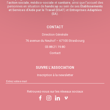
l’
action sociale
,
médico-sociale
et
sanitaire
, ainsi que l’accueil des
personnes en situation de
handicap
au sein de ses
Établissements
et Services d’Aide par le Travail
(
ESAT
) et
Entreprises Adaptées
(
EA
).
CONTACT
Direction Générale
76 avenue du Neuhof – 67100 Strasbourg
03.88.21.19.80
Contact
SUIVRE L’ASSOCIATION
Inscription à la newsletter
Retrouvez-nous sur les réseaux sociaux