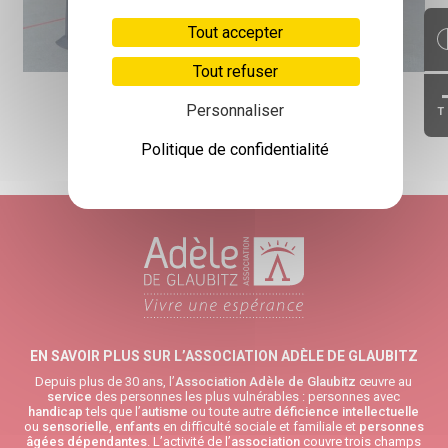
Tout accepter
Tout refuser
Personnaliser
T
Politique de confidentialité
RETOUR HAUT DE PAGE
EN SAVOIR PLUS SUR L’ASSOCIATION ADÈLE DE GLAUBITZ
Depuis plus de 30 ans, l’
Association Adèle de Glaubitz
œuvre au
service
des personnes les plus vulnérables : personnes avec
handicap
tels que l’
autisme
ou toute autre
déficience intellectuelle
ou
sensorielle
,
enfants
en difficulté sociale et familiale et
personnes
âgées
dépendantes
. L’activité de l’
association
couvre trois champs