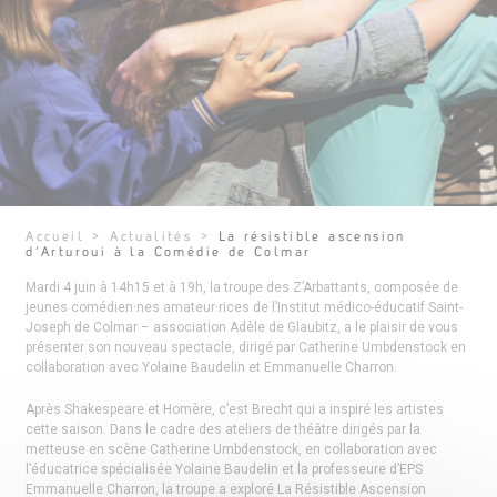
Accueil
>
Actualités
>
La résistible ascension
d’Arturoui à la Comédie de Colmar
Mardi 4 juin à 14h15 et à 19h, la troupe des Z’Arbattants, composée de
jeunes comédien·nes amateur·rices de l’Institut médico-éducatif Saint-
Joseph de Colmar – association Adèle de Glaubitz, a le plaisir de vous
présenter son nouveau spectacle, dirigé par Catherine Umbdenstock en
collaboration avec Yolaine Baudelin et Emmanuelle Charron.
Après Shakespeare et Homère, c’est Brecht qui a inspiré les artistes
cette saison. Dans le cadre des ateliers de théâtre dirigés par la
metteuse en scène Catherine Umbdenstock, en collaboration avec
l’éducatrice spécialisée Yolaine Baudelin et la professeure d’EPS
Emmanuelle Charron, la troupe a exploré La Résistible Ascension