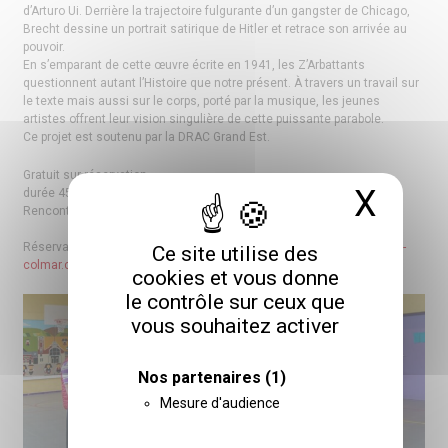
d’Arturo Ui. Derrière la trajectoire fulgurante d’un gangster de Chicago,
Brecht dessine un portrait satirique de Hitler et retrace son arrivée au
pouvoir.
En s’emparant de cette œuvre écrite en 1941, les Z’Arbattants
questionnent autant l’Histoire que notre présent. À travers un travail sur
le texte mais aussi sur le corps, porté par la musique, les jeunes
artistes offrent leur vision singulière de cette puissante parabole.
Ce projet est soutenu par la DRAC Grand Est.
Gratuit sur réservation
X
Masq
durée 45 min à partir de 12 ans / 6ème
Rencontre avec les artistes à l’issue de la représentation
Réservations au 03 89 24 31 78 ou par mail :
reservations@comedie-
Ce site utilise des
colmar.com
cookies et vous donne
le contrôle sur ceux que
vous souhaitez activer
Nos partenaires
(1)
Mesure d'audience