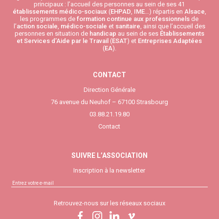
principaux : l’accueil des personnes au sein de ses 41
établissements médico-sociaux
(
EHPAD
,
IME
…) répartis en
Alsace
,
les programmes de
formation continue aux professionnels
de
l’
action sociale
,
médico-sociale
et
sanitaire
, ainsi que l’accueil des
personnes en situation de
handicap
au sein de ses
Établissements
et Services d’Aide par le Travail
(
ESAT
) et
Entreprises Adaptées
(
EA
).
CONTACT
Direction Générale
76 avenue du Neuhof – 67100 Strasbourg
03.88.21.19.80
Contact
SUIVRE L’ASSOCIATION
Inscription à la newsletter
Retrouvez-nous sur les réseaux sociaux