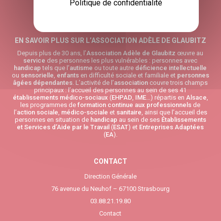
Politique de confidentialité
EN SAVOIR PLUS SUR L’ASSOCIATION ADÈLE DE GLAUBITZ
Depuis plus de 30 ans, l’
Association Adèle de Glaubitz
œuvre au
service
des personnes les plus vulnérables : personnes avec
handicap
tels que l’
autisme
ou toute autre
déficience intellectuelle
ou
sensorielle
,
enfants
en difficulté sociale et familiale et
personnes
âgées
dépendantes
. L’activité de l’
association
couvre trois champs
principaux : l’accueil des personnes au sein de ses 41
établissements médico-sociaux
(
EHPAD
,
IME
…) répartis en
Alsace
,
les programmes de
formation continue aux professionnels
de
l’
action sociale
,
médico-sociale
et
sanitaire
, ainsi que l’accueil des
personnes en situation de
handicap
au sein de ses
Établissements
et Services d’Aide par le Travail
(
ESAT
) et
Entreprises Adaptées
(
EA
).
CONTACT
Direction Générale
76 avenue du Neuhof – 67100 Strasbourg
03.88.21.19.80
Contact