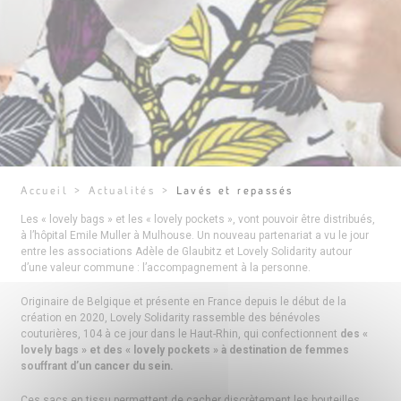
Accueil
>
Actualités
>
Lavés et repassés
Les « lovely bags » et les « lovely pockets », vont pouvoir être distribués,
à l’hôpital Emile Muller à Mulhouse. Un nouveau partenariat a vu le jour
entre les associations Adèle de Glaubitz et Lovely Solidarity autour
d’une valeur commune : l’accompagnement à la personne.
Originaire de Belgique et présente en France depuis le début de la
création en 2020, Lovely Solidarity rassemble des bénévoles
couturières, 104 à ce jour dans le Haut-Rhin, qui confectionnent
des «
lovely bags » et des « lovely pockets » à destination de femmes
souffrant d’un cancer du sein.
Ces sacs en tissu permettent de cacher discrètement les bouteilles