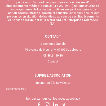
principaux : l’accueil des personnes au sein de ses 41
établissements médico-sociaux
(
EHPAD
,
IME
…) répartis en
Alsace
,
les programmes de
formation continue aux professionnels
de
l’
action sociale
,
médico-sociale
et
sanitaire
, ainsi que l’accueil des
personnes en situation de
handicap
au sein de ses
Établissements
et Services d’Aide par le Travail
(
ESAT
) et
Entreprises Adaptées
(
EA
).
CONTACT
Direction Générale
76 avenue du Neuhof – 67100 Strasbourg
03.88.21.19.80
Contact
SUIVRE L’ASSOCIATION
Inscription à la newsletter
Retrouvez-nous sur les réseaux sociaux