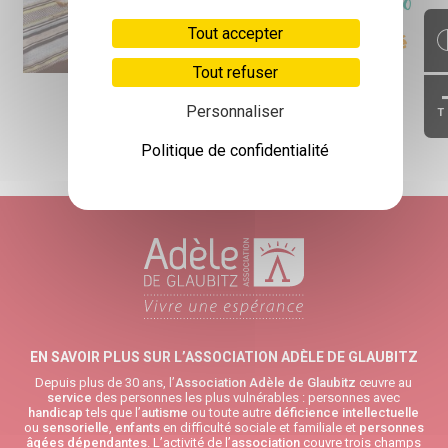
Tout accepter
Tout refuser
Personnaliser
T
Politique de confidentialité
RETOUR HAUT DE PAGE
EN SAVOIR PLUS SUR L’ASSOCIATION ADÈLE DE GLAUBITZ
Depuis plus de 30 ans, l’
Association Adèle de Glaubitz
œuvre au
service
des personnes les plus vulnérables : personnes avec
handicap
tels que l’
autisme
ou toute autre
déficience intellectuelle
ou
sensorielle
,
enfants
en difficulté sociale et familiale et
personnes
âgées
dépendantes
. L’activité de l’
association
couvre trois champs