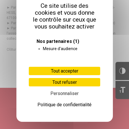
Ce site utilise des
► Par voie postale à : Association Adèle de Glaubitz, Évelyne JUNG-
cookies et vous donne
HESS, Chef de service SAAAS Centre Braille, 80 avenue du Neuhof
67100 Strasbourg (si paiement par chèque)
le contrôle sur ceux que
► Par le biais d’un professionnel du centre (si paiement par chèque)
vous souhaitez activer
► Par mail si vous optez pour le virement bancaire directement à
l’association Vue (d’) ensemble (n’oubliez pas de préciser inscription
collective Braille) à jung-hess.siteneuhof@glaubitz.fr
Nos partenaires
(1)
Mesure d'audience
Clôture des inscriptions vendredi 4 octobre
Tout accepter
Tout refuser
RETOUR HAUT DE PAGE
T
T
Personnaliser
Politique de confidentialité