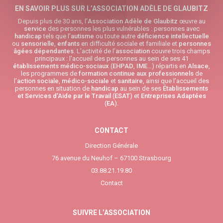
EN SAVOIR PLUS SUR L’ASSOCIATION ADÈLE DE GLAUBITZ
Depuis plus de 30 ans, l’
Association Adèle de Glaubitz
œuvre au
service
des personnes les plus vulnérables : personnes avec
handicap
tels que l’
autisme
ou toute autre
déficience intellectuelle
ou
sensorielle
,
enfants
en difficulté sociale et familiale et
personnes
âgées
dépendantes
. L’activité de l’
association
couvre trois champs
principaux : l’accueil des personnes au sein de ses 41
établissements médico-sociaux
(
EHPAD
,
IME
…) répartis en
Alsace
,
les programmes de
formation continue aux professionnels
de
l’
action sociale
,
médico-sociale
et
sanitaire
, ainsi que l’accueil des
personnes en situation de
handicap
au sein de ses
Établissements
et Services d’Aide par le Travail
(
ESAT
) et
Entreprises Adaptées
(
EA
).
CONTACT
Direction Générale
76 avenue du Neuhof – 67100 Strasbourg
03.88.21.19.80
Contact
SUIVRE L’ASSOCIATION