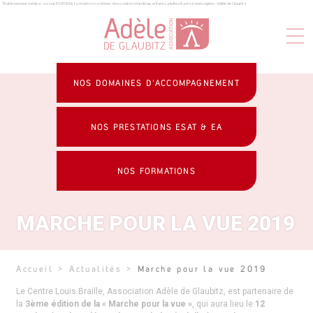
Établissement médico-social, ESAT, EA & formation continue : Association handicap, enfants, adultes & personnes âgées - Adèle de Glaubitz
Panneau de gestion des cookies
NOS DOMAINES D’ACCOMPAGNEMENT
NOS PRESTATIONS ESAT & EA
NOS FORMATIONS
MARCHE POUR LA VUE 2019
Accueil
>
Actualités
>
Marche pour la vue 2019
Le Centre Louis Braille, Association Adèle de Glaubitz, est partenaire de
la
3ème édition de la « Marche pour la vue »
, qui aura lieu le
12