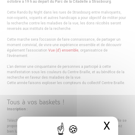
octobre à 19 h au départ du Parc de la Citadelle à Strasbourg
.
Cette Rando By Night dans les rues de Strasbourg entre malvoyants,
non-voyants, voyants et autres handicaps a pour objectif de militer pour
la recherche contre les maladies de la vue, les dons récoltés seront
reversés aux instituts de la recherche.
Cette marche sera l’occasion de faire connaissance, de partager un
moment convivial, de vivre une expérience ensemble et de découvrir
également l’association
Vue (d’) ensemble
, organisatrice de
l’événement.
L’an dernier une cinquantaine de personnes a participé à cette
manifestation sous les couleurs du Centre Braille, et au bénéfice de la
recherche en faveur des maladies de la vue.
Cette année faisons exploser les compteurs du collectif Centre Braille.
Tous à vos baskets !
Inscription :
Téléchargez et remplissez
le bulletin d’inscription
, le Centre L. Braille se
X
Masq
propose de centraliser les talons et les paiements, que vous voudrez
bien lui adresser :