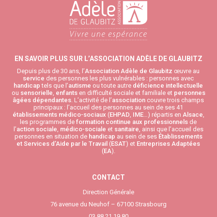
EN SAVOIR PLUS SUR L’ASSOCIATION ADÈLE DE GLAUBITZ
Depuis plus de 30 ans, l’
Association Adèle de Glaubitz
œuvre au
service
des personnes les plus vulnérables : personnes avec
handicap
tels que l’
autisme
ou toute autre
déficience intellectuelle
ou
sensorielle
,
enfants
en difficulté sociale et familiale et
personnes
âgées
dépendantes
. L’activité de l’
association
couvre trois champs
principaux : l’accueil des personnes au sein de ses 41
établissements médico-sociaux
(
EHPAD
,
IME
…) répartis en
Alsace
,
les programmes de
formation continue aux professionnels
de
l’
action sociale
,
médico-sociale
et
sanitaire
, ainsi que l’accueil des
personnes en situation de
handicap
au sein de ses
Établissements
et Services d’Aide par le Travail
(
ESAT
) et
Entreprises Adaptées
(
EA
).
CONTACT
Direction Générale
76 avenue du Neuhof – 67100 Strasbourg
03.88.21.19.80