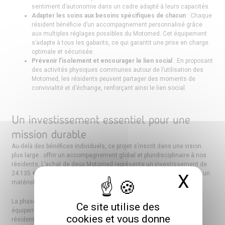
sentiment d’autonomie dans un cadre adapté à leurs capacités.
Adapter les soins aux besoins spécifiques de chacun
: Chaque
résident bénéficie d’un accompagnement personnalisé grâce
aux multiples réglages possibles du Motomed. Cet équipement
s’adapte à tous les gabarits, ce qui garantit une prise en charge
optimale et sécurisée.
Prévenir l’isolement et encourager le lien social
: En proposant
des activités physiques communes autour de l’utilisation des
Motomed, les résidents peuvent partager des moments de
convivialité et d’échange, renforçant ainsi le lien social.
Un investissement essentiel pour une
mission durable
Au-delà des bénéfices individuels, ce projet s’inscrit dans une vision
plus large : offrir un accompagnement global et pluridisciplinaire à nos
résidents. L’achat de deux Motomed représente un investissement de
24.135 €, une somme significative, mais indispensable pour garantir un
X
Masq
matériel technique adapté à leurs besoins.
La phase de test menée en 2024 a démontré l’impact positif de cet
Ce site utilise des
équipement, avec des bénéfices concrets pour plus de 95 % des
cookies et vous donne
résidents. En favorisant leur bien-être moteur, digestif et cardio-