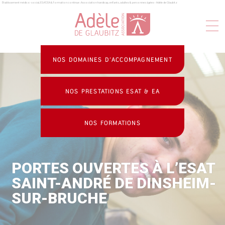
Établissement médico-social, ESAT, EA & formation continue : Association handicap, enfants, adultes & personnes âgées - Adèle de Glaubitz
Panneau de gestion des cookies
NOS DOMAINES D’ACCOMPAGNEMENT
NOS PRESTATIONS ESAT & EA
NOS FORMATIONS
PORTES OUVERTES À L’ESAT
SAINT-ANDRÉ DE DINSHEIM-
SUR-BRUCHE