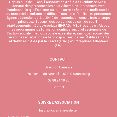
Depuis plus de 30 ans, l’
Association Adèle de Glaubitz
œuvre au
service
des personnes les plus vulnérables : personnes avec
handicap
tels que l’
autisme
ou toute autre
déficience intellectuelle
ou
sensorielle
,
enfants
en difficulté sociale et familiale et
personnes
âgées
dépendantes
. L’activité de l’
association
couvre trois champs
principaux : l’accueil des personnes au sein de ses 41
établissements médico-sociaux
(
EHPAD
,
IME
…) répartis en
Alsace
,
les programmes de
formation continue aux professionnels
de
l’
action sociale
,
médico-sociale
et
sanitaire
, ainsi que l’accueil des
personnes en situation de
handicap
au sein de ses
Établissements
et Services d’Aide par le Travail
(
ESAT
) et
Entreprises Adaptées
(
EA
).
CONTACT
Direction Générale
76 avenue du Neuhof – 67100 Strasbourg
03.88.21.19.80
Contact
SUIVRE L’ASSOCIATION
Inscription à la newsletter