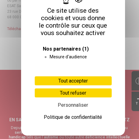
ou par mail • esat.colmar@glaubitz.fr
ESAT Saint-André
Ce site utilise des
23 rue Denis Papin – ZI Nord
cookies et vous donne
68 000 COLMAR
le contrôle sur ceux que
Télécharger l’invitation
vous souhaitez activer
Nos partenaires
(1)
Mesure d'audience
RETOUR HAUT DE PAGE
Tout accepter
Tout refuser
T
Personnaliser
Politique de confidentialité
EN SAVOIR PLUS SUR L’ASSOCIATION ADÈLE DE GLAUBITZ
Depuis plus de 30 ans, l’
Association Adèle de Glaubitz
œuvre au
service
des personnes les plus vulnérables : personnes avec
handicap
tels que l’
autisme
ou toute autre
déficience intellectuelle