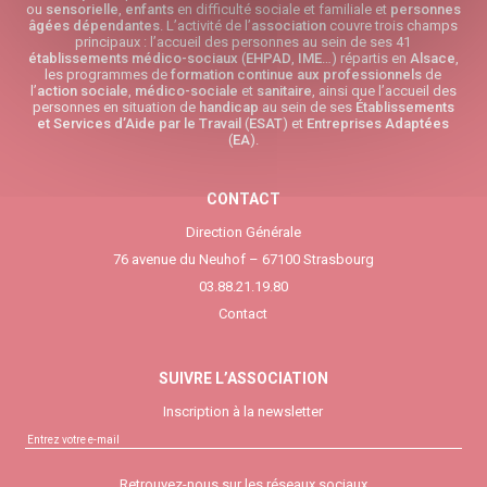
ou
sensorielle
,
enfants
en difficulté sociale et familiale et
personnes
âgées
dépendantes
. L’activité de l’
association
couvre trois champs
principaux : l’accueil des personnes au sein de ses 41
établissements médico-sociaux
(
EHPAD
,
IME
…) répartis en
Alsace
,
les programmes de
formation continue aux professionnels
de
l’
action sociale
,
médico-sociale
et
sanitaire
, ainsi que l’accueil des
personnes en situation de
handicap
au sein de ses
Établissements
et Services d’Aide par le Travail
(
ESAT
) et
Entreprises Adaptées
(
EA
).
CONTACT
Direction Générale
76 avenue du Neuhof – 67100 Strasbourg
03.88.21.19.80
Contact
SUIVRE L’ASSOCIATION
Inscription à la newsletter
Retrouvez-nous sur les réseaux sociaux