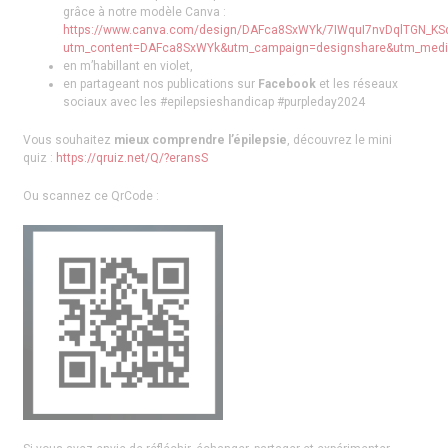
grâce à notre modèle Canva :
https://www.canva.com/design/DAFca8SxWYk/7IWquI7nvDqlTGN_KS
utm_content=DAFca8SxWYk&utm_campaign=designshare&utm_mediu
en m’habillant en violet,
en partageant nos publications sur
Facebook
et les réseaux
sociaux avec les #epilepsieshandicap #purpleday2024
Vous souhaitez
mieux comprendre l’épilepsie
, découvrez le mini
quiz :
https://qruiz.net/Q/?eransS
Ou scannez ce QrCode :