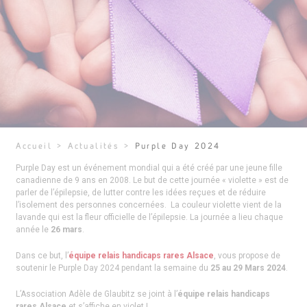
Accueil
>
Actualités
>
Purple Day 2024
Purple Day est un événement mondial qui a été créé par une jeune fille
canadienne de 9 ans en 2008. Le but de cette journée « violette » est de
parler de l’épilepsie, de lutter contre les idées reçues et de réduire
l’isolement des personnes concernées. La couleur violette vient de la
lavande qui est la fleur officielle de l’épilepsie. La journée a lieu chaque
année le
26 mars
.
Dans ce but, l’
équipe relais handicaps rares Alsace
, vous propose de
soutenir le Purple Day 2024 pendant la semaine du
25 au 29 Mars 2024
.
L’Association Adèle de Glaubitz se joint à l’
équipe relais handicaps
rares Alsace
et s’affiche en violet !