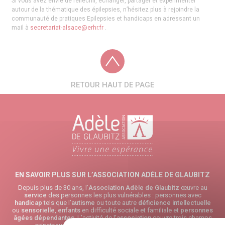
Si vous avez envie de réfléchir, échanger, partager et expérimenter
autour de la thématique des épilepsies, n’hésitez plus à rejoindre la
communauté de pratiques Epilepsies et handicaps en adressant un
mail à
secretariat-alsace@erhr.fr
.
RETOUR HAUT DE PAGE
EN SAVOIR PLUS SUR L’ASSOCIATION ADÈLE DE GLAUBITZ
Depuis plus de 30 ans, l’
Association Adèle de Glaubitz
œuvre au
service
des personnes les plus vulnérables : personnes avec
handicap
tels que l’
autisme
ou toute autre
déficience intellectuelle
ou
sensorielle
,
enfants
en difficulté sociale et familiale et
personnes
âgées
dépendantes
. L’activité de l’
association
couvre trois champs