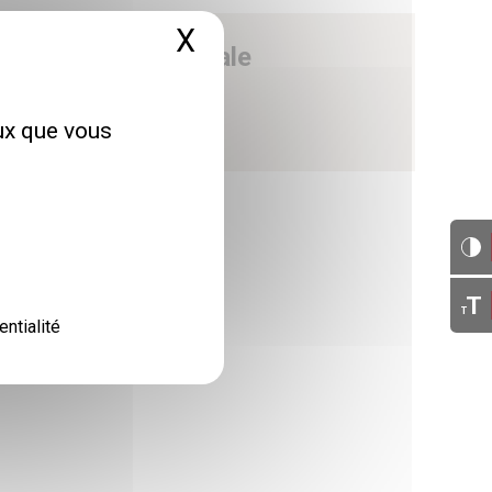
X
Masquer le bandeau 
e - Direction générale
 avenue du Neuhof
67100 Strasbourg
eux que vous
T
T
entialité