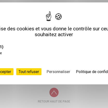
Sièg
76
lise des cookies et vous donne le contrôle sur c
souhaitez activer
1)
ce
POSTULER
ccepter
Tout refuser
Personnaliser
Politique de confid
RETOUR HAUT DE PAGE