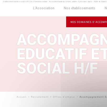
Établissement médico-social, ESAT, EA & formation continue : Association handicap, enfants, adultes & personnes âgées - Adèle de Glaubit
Panneau de gestion des cookies
L’Association
Nos établissements
N
NOS DOMAINES D’ACCOM
ACCOMPAG
EDUCATIF E
SOCIAL H/F
Accueil
>
Recrutement
>
Offres d'emploi
>
Accompagnement Ed