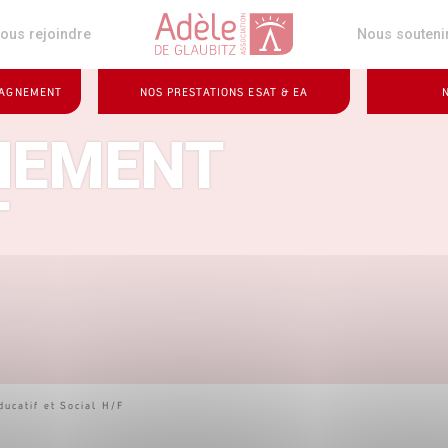
z
ous rejoindre
Nous souteni
PAGNEMENT
NOS PRESTATIONS ESAT & EA
NEMENT
T
ucatif et Social H/F