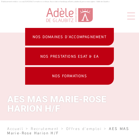
Établissement médico-social, ESAT, EA & formation continue : Association handicap, enfants, adultes & personnes âgées - Adèle de Glaubitz
Panneau de gestion des cookies
NOS DOMAINES D’ACCOMPAGNEMENT
NOS PRESTATIONS ESAT & EA
NOS FORMATIONS
AES MAS MARIE-ROSE
HARION H/F
Accueil
>
Recrutement
>
Offres d'emploi
>
AES MAS
Marie-Rose Harion H/F