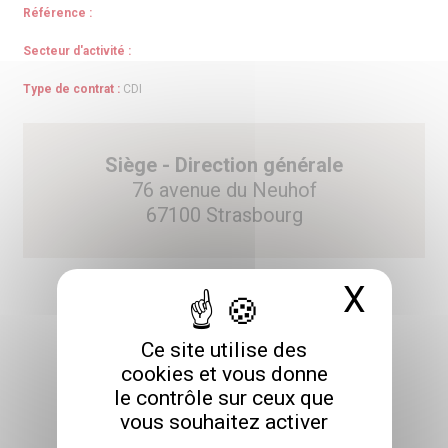
Référence :
Secteur d'activité :
Type de contrat :
CDI
Siège - Direction générale
76 avenue du Neuhof
67100 Strasbourg
X
Masq
Ce site utilise des
POSTULER
cookies et vous donne
le contrôle sur ceux que
vous souhaitez activer