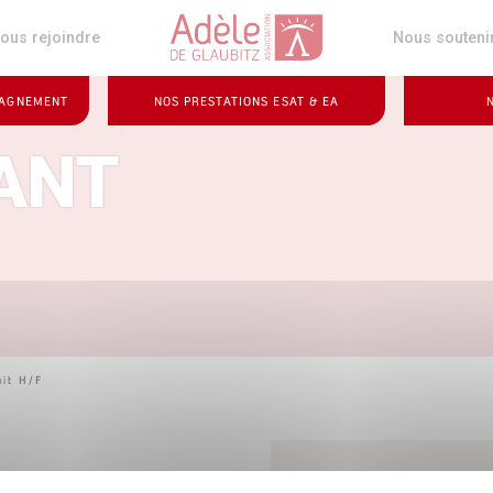
z
ous rejoindre
Nous souteni
PAGNEMENT
NOS PRESTATIONS ESAT & EA
ANT
uit H/F
Sièg