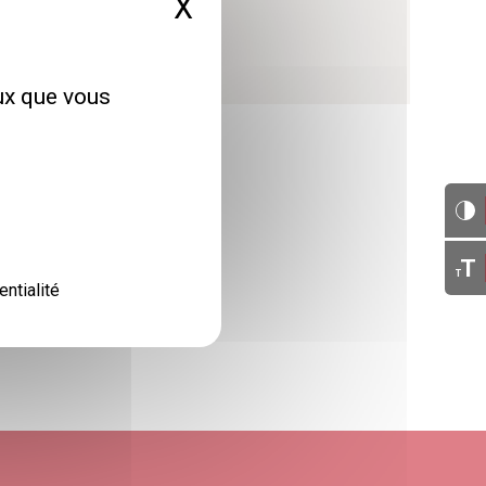
X
Masquer le bandeau 
 avenue du Neuhof
67100 Strasbourg
eux que vous
T
T
entialité