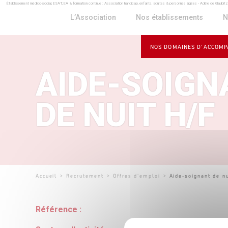
Établissement médico-social, ESAT, EA & formation continue : Association handicap, enfants, adultes & personnes âgées - Adèle de Glaubit
Panneau de gestion des cookies
L’Association
Nos établissements
N
NOS DOMAINES D’ACCOM
AIDE-SOIGN
DE NUIT H/F
Accueil
>
Recrutement
>
Offres d'emploi
>
Aide-soignant de n
Référence :