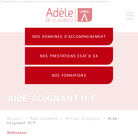
Établissement médico-social, ESAT, EA & formation continue : Association handicap, enfants, adultes & personnes âgées - Adèle de Glaubitz
Panneau de gestion des cookies
NOS DOMAINES D’ACCOMPAGNEMENT
NOS PRESTATIONS ESAT & EA
NOS FORMATIONS
AIDE-SOIGNANT H/F
Accueil
>
Recrutement
>
Offres d'emploi
>
Aide-
soignant H/F
Référence :