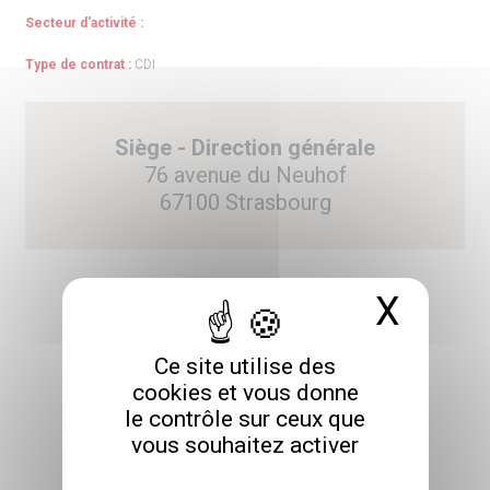
Secteur d'activité :
Type de contrat :
CDI
Siège - Direction générale
76 avenue du Neuhof
67100 Strasbourg
X
Masq
Ce site utilise des
POSTULER
cookies et vous donne
le contrôle sur ceux que
vous souhaitez activer