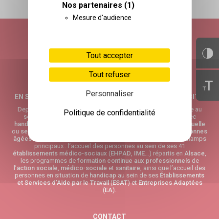
Nos partenaires
(1)
RETOUR HAUT DE PAGE
Mesure d'audience
Tout accepter
Tout refuser
T
T
Personnaliser
EN SAVOIR PLUS SUR L’ASSOCIATION ADÈLE DE GLAUBITZ
Depuis plus de 30 ans, l’
Association Adèle de Glaubitz
œuvre au
Politique de confidentialité
service
des personnes les plus vulnérables : personnes avec
handicap
tels que l’
autisme
ou toute autre
déficience intellectuelle
ou
sensorielle
,
enfants
en difficulté sociale et familiale et
personnes
âgées
dépendantes
. L’activité de l’
association
couvre trois champs
principaux : l’accueil des personnes au sein de ses 41
établissements médico-sociaux
(
EHPAD
,
IME
…) répartis en
Alsace
,
les programmes de
formation continue aux professionnels
de
l’
action sociale
,
médico-sociale
et
sanitaire
, ainsi que l’accueil des
personnes en situation de
handicap
au sein de ses
Établissements
et Services d’Aide par le Travail
(
ESAT
) et
Entreprises Adaptées
(
EA
).
CONTACT