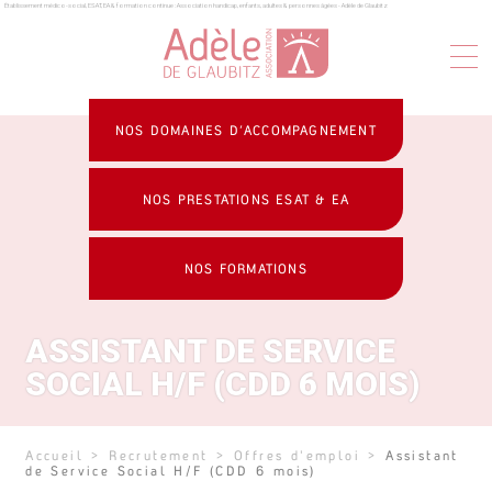
Établissement médico-social, ESAT, EA & formation continue : Association handicap, enfants, adultes & personnes âgées - Adèle de Glaubitz
Panneau de gestion des cookies
NOS DOMAINES D’ACCOMPAGNEMENT
NOS PRESTATIONS ESAT & EA
NOS FORMATIONS
ASSISTANT DE SERVICE
SOCIAL H/F (CDD 6 MOIS)
Accueil
>
Recrutement
>
Offres d'emploi
>
Assistant
de Service Social H/F (CDD 6 mois)