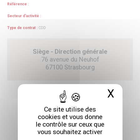
Référence :
Secteur d'activité :
Type de contrat :
CDD
Siège - Direction générale
76 avenue du Neuhof
67100 Strasbourg
X
Masq
Ce site utilise des
POSTULER
cookies et vous donne
le contrôle sur ceux que
vous souhaitez activer