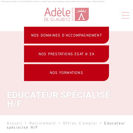
Établissement médico-social, ESAT, EA & formation continue : Association handicap, enfants, adultes & personnes âgées - Adèle de Glaubitz
Panneau de gestion des cookies
NOS DOMAINES D’ACCOMPAGNEMENT
NOS PRESTATIONS ESAT & EA
NOS FORMATIONS
EDUCATEUR SPÉCIALISÉ
H/F
Accueil
>
Recrutement
>
Offres d'emploi
>
Educateur
spécialisé H/F