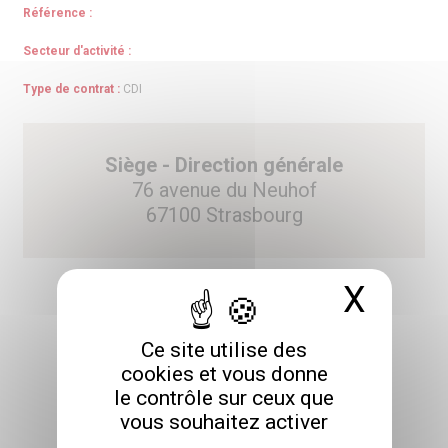
Référence :
Secteur d'activité :
Type de contrat :
CDI
Siège - Direction générale
76 avenue du Neuhof
67100 Strasbourg
X
Masq
Ce site utilise des
POSTULER
cookies et vous donne
le contrôle sur ceux que
vous souhaitez activer