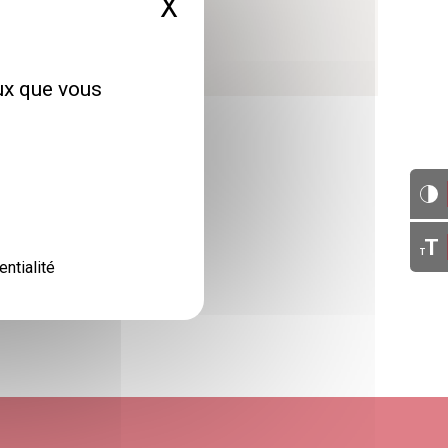
X
Masquer le bandeau 
 avenue du Neuhof
67100 Strasbourg
eux que vous
T
T
entialité