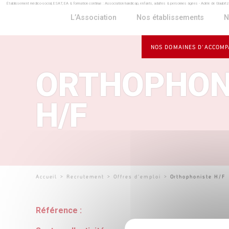
Établissement médico-social, ESAT, EA & formation continue : Association handicap, enfants, adultes & personnes âgées - Adèle de Glaubit
Panneau de gestion des cookies
L’Association
Nos établissements
N
NOS DOMAINES D’ACCOM
ORTHOPHON
H/F
Accueil
>
Recrutement
>
Offres d'emploi
>
Orthophoniste H/F
Référence :