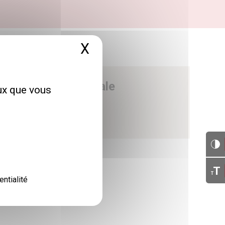
X
Masquer le bandeau 
e - Direction générale
eux que vous
 avenue du Neuhof
67100 Strasbourg
T
T
entialité