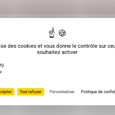
veloppement ou neuropsychologue H/F
Sièg
lise des cookies et vous donne le contrôle sur c
76
souhaitez activer
1)
ce
ccepter
Tout refuser
Personnaliser
Politique de confid
POSTULER