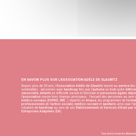
EN SAVOIR PLUS SUR L’ASSOCIATION ADÈLE DE GLAUBITZ
Depuis plus de 30 ans, l’
Association Adèle de Glaubitz
œuvre au
service
des 
vulnérables : personnes avec
handicap
tels que l’
autisme
ou toute autre
déficie
sensorielle
,
enfants
en difficulté sociale et familiale et
personnes âgées
dépe
l’
association
couvre trois champs principaux : l’accueil des personnes au sein
médico-sociaux
(
EHPAD
,
IME
…) répartis en
Alsace
, les programmes de
format
professionnels
de l’
action sociale
,
médico-sociale
et
sanitaire
, ainsi que l’
situation de
handicap
au sein de ses
Établissements et Services d’Aide par l
Entreprises Adaptées
(
EA
).
Tous droits réservés
Associa