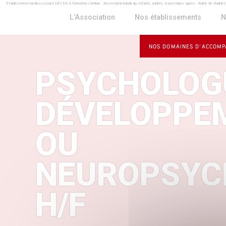
Établissement médico-social, ESAT, EA & formation continue : Association handicap, enfants, adultes & personnes âgées - Adèle de Glaubit
Panneau de gestion des cookies
L’Association
Nos établissements
N
NOS DOMAINES D’ACCOM
PSYCHOLOG
DÉVELOPPE
OU
NEUROPSYC
H/F