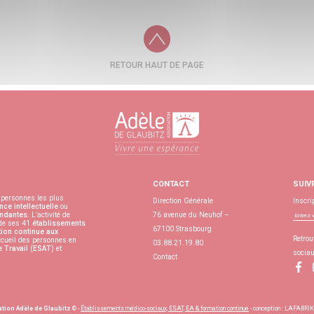
RETOUR HAUT DE PAGE
CONTACT
SUIV
personnes les plus
Direction Générale
Inscri
nce intellectuelle
ou
ndantes
. L’activité de
76 avenue du Neuhof –
 de ses 41
établissements
67100 Strasbourg
ion continue aux
Retrou
accueil des personnes en
03.88.21.19.80
e Travail
(
ESAT
) et
socia
Contact
tion Adèle de Glaubitz
© -
Établissements médico-sociaux, ESAT, EA & formation continue
- conception :
LAFABRIKK 