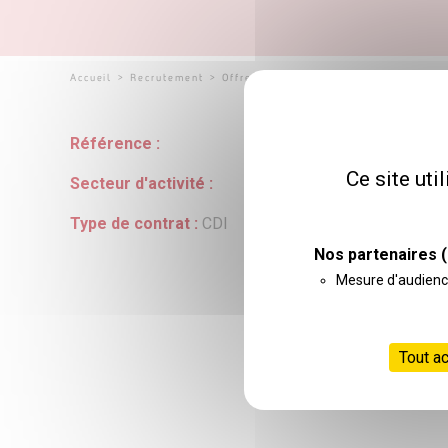
Accueil
>
Recrutement
>
Offres d'emploi
>
Psychologue du dé
Référence :
Ce site uti
Secteur d'activité :
Type de contrat :
CDI
Nos partenaires
(
Mesure d'audien
Tout a