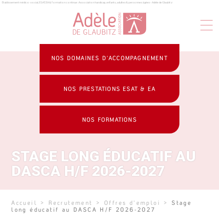
Établissement médico-social, ESAT, EA & formation continue : Association handicap, enfants, adultes & personnes âgées - Adèle de Glaubitz
Panneau de gestion des cookies
NOS DOMAINES D’ACCOMPAGNEMENT
NOS PRESTATIONS ESAT & EA
NOS FORMATIONS
STAGE LONG ÉDUCATIF AU
DASCA H/F 2026-2027
Accueil
>
Recrutement
>
Offres d'emploi
>
Stage
long éducatif au DASCA H/F 2026-2027