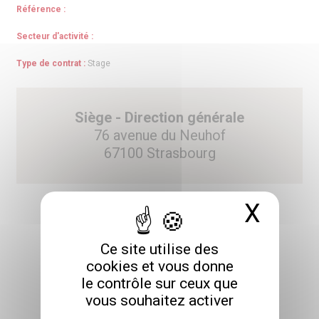
Référence :
Secteur d'activité :
Type de contrat :
Stage
Siège - Direction générale
76 avenue du Neuhof
67100 Strasbourg
X
Masq
Ce site utilise des
POSTULER
cookies et vous donne
le contrôle sur ceux que
vous souhaitez activer