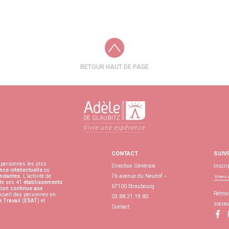
RETOUR HAUT DE PAGE
CONTACT
SUIV
personnes les plus
Direction Générale
Inscri
nce intellectuelle
ou
ndantes
. L’activité de
76 avenue du Neuhof –
 de ses 41
établissements
67100 Strasbourg
ion continue aux
Retrou
accueil des personnes en
03.88.21.19.80
e Travail
(
ESAT
) et
socia
Contact