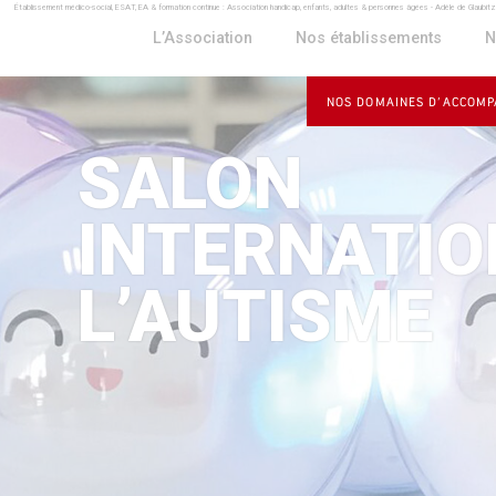
Établissement médico-social, ESAT, EA & formation continue : Association handicap, enfants, adultes & personnes âgées - Adèle de Glaubit
Panneau de gestion des cookies
L’Association
Nos établissements
N
NOS DOMAINES D’ACCOM
SALON
INTERNATIO
L’AUTISME