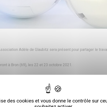
ssociation Adèle de Glaubitz sera présent pour partager le trava
ront à Bron (69), les 22 et 23 octobre 2021.
echerche…
ands.
 assister aux conférences et aux ateliers de cette édition 2021.
lise des cookies et vous donne le contrôle sur c
souhaitez activer