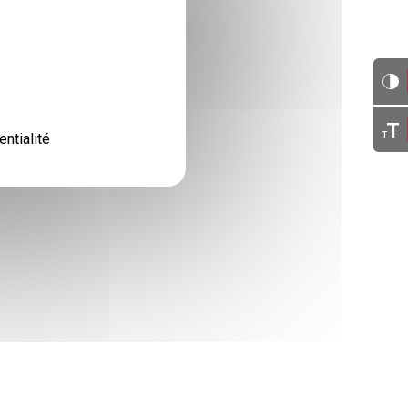
T
T
entialité