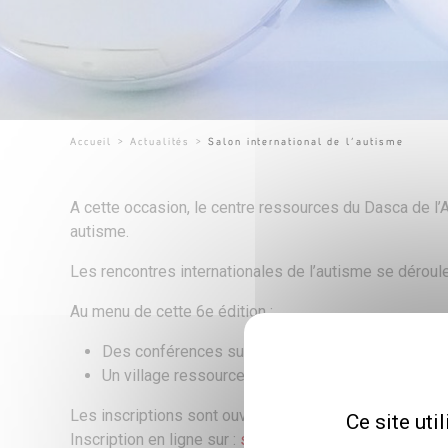
Accueil
>
Actualités
>
Salon international de l’autisme
A cette occasion, le centre ressources du Dasca de l’A
autisme.
Les rencontres internationales de l’autisme se déroule
Au menu de cette 6e édition :
Des conférences sur l’emploi, la parentalité, la r
Un village ressources accueillera de nombreux st
Les inscriptions sont ouvertes jusqu’au 6 octobre pour
Ce site uti
Inscription en ligne sur :
salondelautisme.org