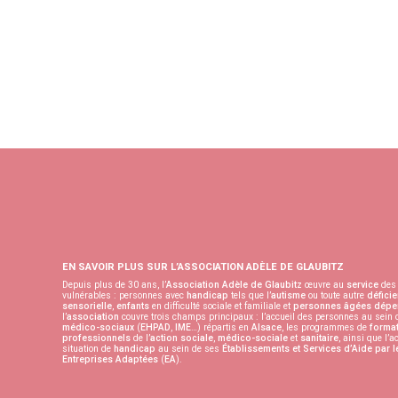
EN SAVOIR PLUS SUR L’ASSOCIATION ADÈLE DE GLAUBITZ
Depuis plus de 30 ans, l’
Association Adèle de Glaubitz
œuvre au
service
des 
vulnérables : personnes avec
handicap
tels que l’
autisme
ou toute autre
déficie
sensorielle
,
enfants
en difficulté sociale et familiale et
personnes âgées
dépe
l’
association
couvre trois champs principaux : l’accueil des personnes au sein
médico-sociaux
(
EHPAD
,
IME
…) répartis en
Alsace
, les programmes de
format
professionnels
de l’
action sociale
,
médico-sociale
et
sanitaire
, ainsi que l’
situation de
handicap
au sein de ses
Établissements et Services d’Aide par l
Entreprises Adaptées
(
EA
).