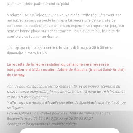
public une pièce parfaitement au point.
Madame Rosine Delacourt, une veuve aisée, invite régulièrement ses
neveux et nièces, sa seule famille, à lui rendre une petite visite de
politesse. Ils s’exécutent volontiers en espérant voir figurer, un jour, leur
nom en bonne place sur son testament. Mais aujourd’hui, la visite de
courtoisie va tourner au drame…
Les représentations auront lieu
le samedi 5 mars à 20 h 30 et le
dimanche 6 mars à 15 h.
La recette de la représentation du dimanche sera reversée
intégralement à l’Association Adèle de Glaubitz (Institut Saint-André)
de Cernay.
Afin de pouvoir appliquer les normes sanitaires en vigueur (contrôle du
pass vaccinal obligatoire), la caisse sera ouverte
à partir de 19 h
le samedi
et
de 13 h 45
le dimanche.
Y aller
: représentations
à la salle des fêtes de Spechbach
, quartier haut, rue
de l’église.
Prix des places
: 9 €. Gratuit pour les enfants de moins de 16 ans.
Réservations
au 06.86.19.18.26 ou au 06.88.55.05.21
Accès pour les personnes à mobilité réduite.