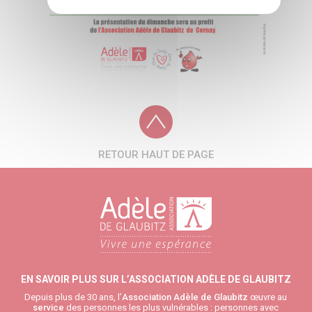
RETOUR HAUT DE PAGE
EN SAVOIR PLUS SUR L’ASSOCIATION ADÈLE DE GLAUBITZ
Depuis plus de 30 ans, l’
Association Adèle de Glaubitz
œuvre au
service
des personnes les plus vulnérables : personnes avec