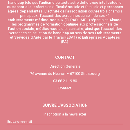
handicap
tels que l’
autisme
ou toute autre
déficience intellectuelle
ou
sensorielle
,
enfants
en difficulté sociale et familiale et
personnes
âgées
dépendantes
. L’activité de l’
association
couvre trois champs
principaux : l’accueil des personnes au sein de ses 41
établissements médico-sociaux
(
EHPAD
,
IME
…) répartis en
Alsace
,
les programmes de
formation continue aux professionnels
de
l’
action sociale
,
médico-sociale
et
sanitaire
, ainsi que l’accueil des
personnes en situation de
handicap
au sein de ses
Établissements
et Services d’Aide par le Travail
(
ESAT
) et
Entreprises Adaptées
(
EA
).
CONTACT
Direction Générale
76 avenue du Neuhof – 67100 Strasbourg
03.88.21.19.80
Contact
SUIVRE L’ASSOCIATION
Inscription à la newsletter