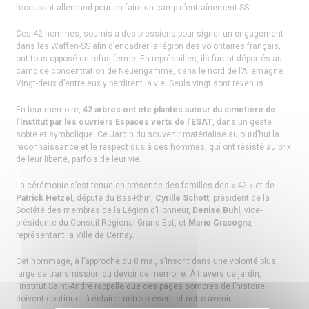
l’occupant allemand pour en faire un camp d’entraînement SS.
Ces 42 hommes, soumis à des pressions pour signer un engagement
dans les Waffen-SS afin d’encadrer la légion des volontaires français,
ont tous opposé un refus ferme. En représailles, ils furent déportés au
camp de concentration de Neuengamme, dans le nord de l’Allemagne.
Vingt-deux d’entre eux y perdirent la vie. Seuls vingt sont revenus.
En leur mémoire,
42 arbres ont été plantés autour du cimetière de
l’Institut par les ouvriers Espaces verts de l’ESAT
, dans un geste
sobre et symbolique. Ce Jardin du souvenir matérialise aujourd’hui la
reconnaissance et le respect dus à ces hommes, qui ont résisté au prix
de leur liberté, parfois de leur vie.
La cérémonie s’est tenue en présence des familles des « 42 » et de
Patrick Hetzel
, député du Bas-Rhin,
Cyrille Schott
, président de la
Société des membres de la Légion d’Honneur,
Denise Buhl
, vice-
présidente du Conseil Régional Grand Est, et
Mario Cracogna
,
représentant la Ville de Cernay.
Cet hommage, à l’approche du 8 mai, s’inscrit dans une volonté plus
large de transmission du devoir de mémoire. À travers ce jardin,
l’Institut Saint-André rappelle que ces pages sombres de l’histoire
doivent continuer à éclairer notre présent et notre avenir.