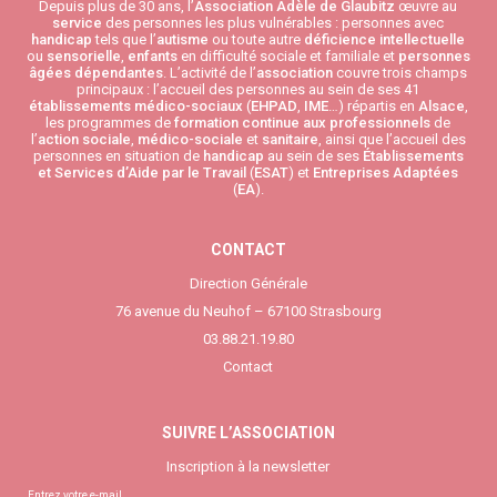
Depuis plus de 30 ans, l’
Association Adèle de Glaubitz
œuvre au
service
des personnes les plus vulnérables : personnes avec
handicap
tels que l’
autisme
ou toute autre
déficience intellectuelle
ou
sensorielle
,
enfants
en difficulté sociale et familiale et
personnes
âgées
dépendantes
. L’activité de l’
association
couvre trois champs
principaux : l’accueil des personnes au sein de ses 41
établissements médico-sociaux
(
EHPAD
,
IME
…) répartis en
Alsace
,
les programmes de
formation continue aux professionnels
de
l’
action sociale
,
médico-sociale
et
sanitaire
, ainsi que l’accueil des
personnes en situation de
handicap
au sein de ses
Établissements
et Services d’Aide par le Travail
(
ESAT
) et
Entreprises Adaptées
(
EA
).
CONTACT
Direction Générale
76 avenue du Neuhof – 67100 Strasbourg
03.88.21.19.80
Contact
SUIVRE L’ASSOCIATION
Inscription à la newsletter