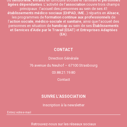
ou
sensorielle
,
enfants
en difficulté sociale et familiale et
personnes
âgées
dépendantes
. L’activité de l’
association
couvre trois champs
principaux : l’accueil des personnes au sein de ses 41
établissements médico-sociaux
(
EHPAD
,
IME
…) répartis en
Alsace
,
les programmes de
formation continue aux professionnels
de
l’
action sociale
,
médico-sociale
et
sanitaire
, ainsi que l’accueil des
personnes en situation de
handicap
au sein de ses
Établissements
et Services d’Aide par le Travail
(
ESAT
) et
Entreprises Adaptées
(
EA
).
CONTACT
Direction Générale
76 avenue du Neuhof – 67100 Strasbourg
03.88.21.19.80
Contact
SUIVRE L’ASSOCIATION
Inscription à la newsletter
Retrouvez-nous sur les réseaux sociaux