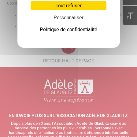
Coordonnées :
Tout refuser
T
Église Royale Saint-Louis : 26 Place d’Armes Général de Gaulle,
Personnaliser
T
68 600 Neuf-Brisach.
Salle des Fêtes : 6 Rue du Soleil, 68 600 Neuf-Brisach.
Politique de confidentialité
RETOUR HAUT DE PAGE
EN SAVOIR PLUS SUR L’ASSOCIATION ADÈLE DE GLAUBITZ
Depuis plus de 30 ans, l’
Association Adèle de Glaubitz
œuvre au
service
des personnes les plus vulnérables : personnes avec
handicap
tels que l’
autisme
ou toute autre
déficience intellectuelle