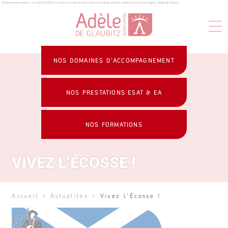
Établissement médico-social, ESAT, EA & formation continue : Association handicap, enfants, adultes & personnes âgées - Adèle de Glaubitz
Panneau de gestion des cookies
NOS DOMAINES D’ACCOMPAGNEMENT
NOS PRESTATIONS ESAT & EA
NOS FORMATIONS
VIVEZ L’ÉCOSSE !
Accueil
>
Actualités
>
Vivez l’Écosse !